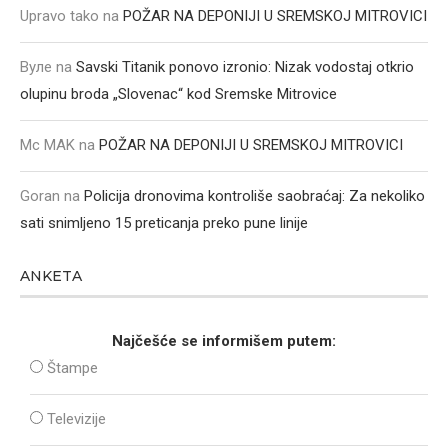
Upravo tako
na
POŽAR NA DEPONIJI U SREMSKOJ MITROVICI
Вуле
na
Savski Titanik ponovo izronio: Nizak vodostaj otkrio
olupinu broda „Slovenac“ kod Sremske Mitrovice
Mc MAK
na
POŽAR NA DEPONIJI U SREMSKOJ MITROVICI
Goran
na
Policija dronovima kontroliše saobraćaj: Za nekoliko
sati snimljeno 15 preticanja preko pune linije
ANKETA
Najčešće se informišem putem:
Štampe
Televizije