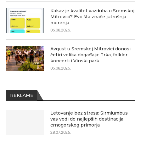
Kakav je kvalitet vazduha u Sremskoj
Mitrovici? Evo šta znače jutrošnja
merenja
06.08.2026.
Avgust u Sremskoj Mitrovici donosi
četiri velika događaja: Trka, folklor,
koncerti i Vinski park
06.08.2026.
REKLAME
Letovanje bez stresa: Sirmiumbus
vas vodi do najlepših destinacija
crnogorskog primorja
28.07.2026.