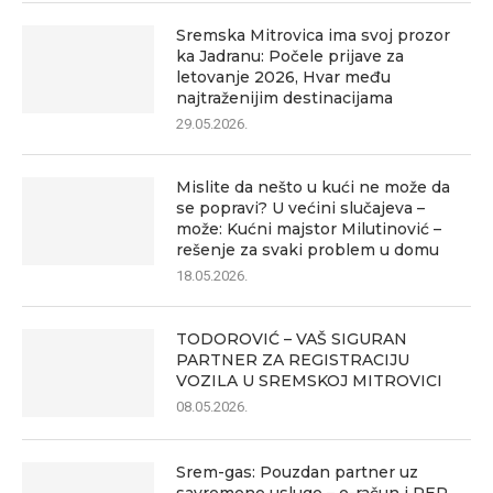
Sremska Mitrovica ima svoj prozor
ka Jadranu: Počele prijave za
letovanje 2026, Hvar među
najtraženijim destinacijama
29.05.2026.
Mislite da nešto u kući ne može da
se popravi? U većini slučajeva –
može: Kućni majstor Milutinović –
rešenje za svaki problem u domu
18.05.2026.
TODOROVIĆ – VAŠ SIGURAN
PARTNER ZA REGISTRACIJU
VOZILA U SREMSKOJ MITROVICI
08.05.2026.
Srem-gas: Pouzdan partner uz