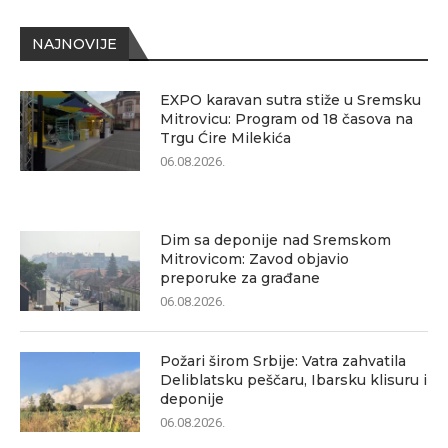
NAJNOVIJE
EXPO karavan sutra stiže u Sremsku
Mitrovicu: Program od 18 časova na
Trgu Ćire Milekića
06.08.2026.
Dim sa deponije nad Sremskom
Mitrovicom: Zavod objavio
preporuke za građane
06.08.2026.
Požari širom Srbije: Vatra zahvatila
Deliblatsku peščaru, Ibarsku klisuru i
deponije
06.08.2026.