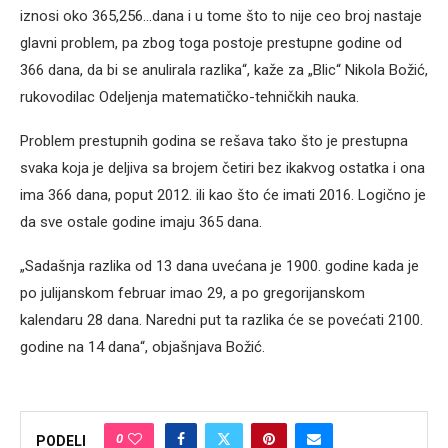
iznosi oko 365,256…dana i u tome što to nije ceo broj nastaje
glavni problem, pa zbog toga postoje prestupne godine od
366 dana, da bi se anulirala razlika“, kaže za „Blic“ Nikola Božić,
rukovodilac Odeljenja matematičko-tehničkih nauka.
Problem prestupnih godina se rešava tako što je prestupna
svaka koja je deljiva sa brojem četiri bez ikakvog ostatka i ona
ima 366 dana, poput 2012. ili kao što će imati 2016. Logično je
da sve ostale godine imaju 365 dana.
„Sadašnja razlika od 13 dana uvećana je 1900. godine kada je
po julijanskom februar imao 29, a po gregorijanskom
kalendaru 28 dana. Naredni put ta razlika će se povećati 2100.
godine na 14 dana“, objašnjava Božić.
0
PODELI