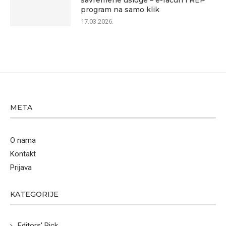
savremene usluge – e-račun i REP
program na samo klik
17.03.2026.
META
O nama
Kontakt
Prijava
KATEGORIJE
Editors' Pick