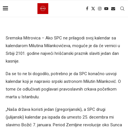
Sremska Mitrovica – Ako SPC ne prilagodi svoj kalendar sa
kalendarom Milutina Milankovićeva, moguće je da će vernici u
Srbiji 2101. godine najveći hrišćanski praznik slaviti jedan dan
kasnije.
Da se to ne bi dogodilo, potrebno je da SPC konačno usvoji
kalendar koji je napravio srpski astronom Milutin Milanković. O
tome će odlučivati poglavari pravoslavnih crkava početkom
marta u Istanbulu.
„Naša država koristi jedan (gregorijanski), a SPC drugi
(julijanski) kalendar pa ispada da umesto 25. decembra mi
slavimo Božić 7. januara. Period Zemljine revolucije oko Sunca