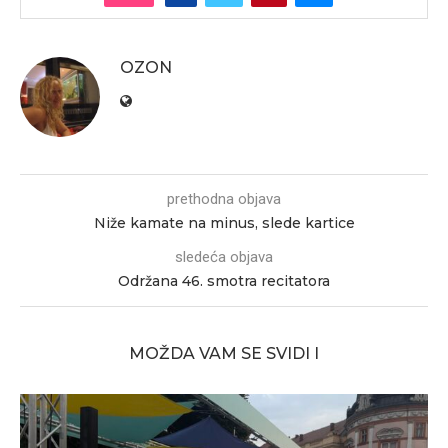
OZON
prethodna objava
Niže kamate na minus, slede kartice
sledeća objava
Održana 46. smotra recitatora
MOŽDA VAM SE SVIDI I