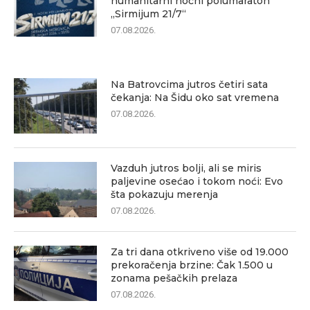
humanitarni noćni polumaraton
„Sirmijum 21/7“
07.08.2026.
Na Batrovcima jutros četiri sata
čekanja: Na Šidu oko sat vremena
07.08.2026.
Vazduh jutros bolji, ali se miris
paljevine osećao i tokom noći: Evo
šta pokazuju merenja
07.08.2026.
Za tri dana otkriveno više od 19.000
prekoračenja brzine: Čak 1.500 u
zonama pešačkih prelaza
07.08.2026.