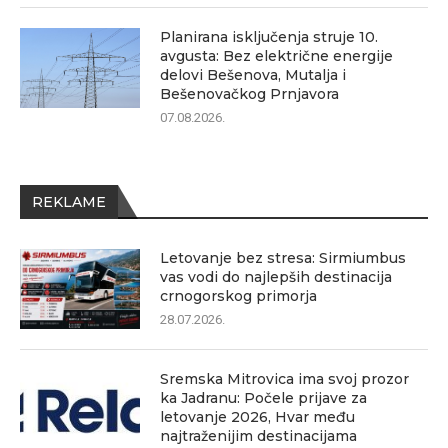
Planirana isključenja struje 10.
avgusta: Bez električne energije
delovi Bešenova, Mutalja i
Bešenovačkog Prnjavora
07.08.2026.
REKLAME
Letovanje bez stresa: Sirmiumbus
vas vodi do najlepših destinacija
crnogorskog primorja
28.07.2026.
Sremska Mitrovica ima svoj prozor
ka Jadranu: Počele prijave za
letovanje 2026, Hvar među
najtraženijim destinacijama