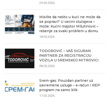
29.05.2026.
Mislite da nešto u kući ne može da
se popravi? U većini slučajeva –
može: Kućni majstor Milutinović –
rešenje za svaki problem u domu
18.05.2026.
TODOROVIĆ – VAŠ SIGURAN
PARTNER ZA REGISTRACIJU
VOZILA U SREMSKOJ MITROVICI
08.05.2026.
Srem-gas: Pouzdan partner uz
savremene usluge – e-račun i REP
program na samo klik
17.03.2026.