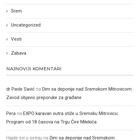
Srem
Uncategorized
Vesti
Zabava
NAJNOVIJI KOMENTARI
dr Pavle Savić
na
Dim sa deponije nad Sremskom Mitrovicom:
Zavod objavio preporuke za građane
Pera
na
EXPO karavan sutra stiže u Sremsku Mitrovicu:
Program od 18 časova na Trgu Ćire Milekića
Hajde svi u setnju
na
Dim sa deponije nad Sremskom