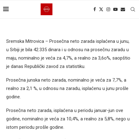
Sremska Mitrovica – Prosečna neto zarada isplaćena u junu,
u Srbiji je bila 42.335 dinara i u odnosu na prosečnu zaradu u
maju, nominalno je veća za 4,7%, a realno za 3,6o%, saopštio
je danas Republički zavod za statistiku.
Prosečna junska neto zarada, nominalno je veća za 7,7%, a
realno za 2,1 %, u odnosu na zaradu, isplaćenu u junu prošle
godine.
Prosečna neto zarada, isplaćena u periodu januar-jun ove
godine, nominalno je veća za 10,4%, a realno za 5,8%, nego u
istom periodu prošle godine.