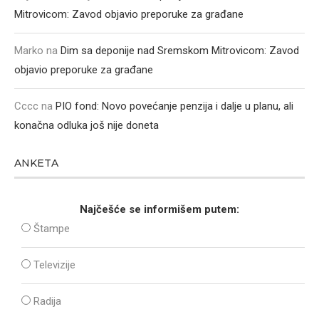
Mitrovicom: Zavod objavio preporuke za građane
Marko
na
Dim sa deponije nad Sremskom Mitrovicom: Zavod
objavio preporuke za građane
Cccc
na
PIO fond: Novo povećanje penzija i dalje u planu, ali
konačna odluka još nije doneta
ANKETA
Najčešće se informišem putem:
Štampe
Televizije
Radija