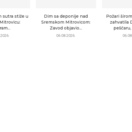
sutra stiže u
Dim sa deponije nad
Požari širom
itrovicu:
Sremskom Mitrovicom:
zahvatila 
am...
Zavod objavio...
peščaru, 
.2026.
06.08.2026.
06.08