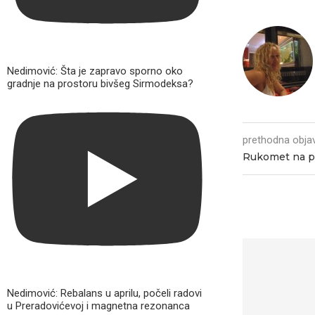
Nedimović: Šta je zapravo sporno oko
gradnje na prostoru bivšeg Sirmodeksa?
prethodna obja
Rukomet na 
Nedimović: Rebalans u aprilu, počeli radovi
u Preradovićevoj i magnetna rezonanca