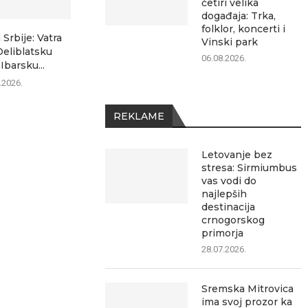
četiri velika
događaja: Trka,
folklor, koncerti i
 Srbije: Vatra
Vinski park
Deliblatsku
06.08.2026.
Ibarsku...
.2026.
REKLAME
Letovanje bez
stresa: Sirmiumbus
vas vodi do
najlepših
destinacija
crnogorskog
primorja
28.07.2026.
Sremska Mitrovica
ima svoj prozor ka