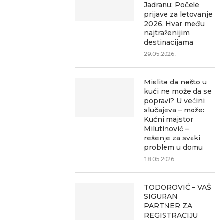
Jadranu: Počele
prijave za letovanje
2026, Hvar među
najtraženijim
destinacijama
29.05.2026.
Mislite da nešto u
kući ne može da se
popravi? U većini
slučajeva – može:
Kućni majstor
Milutinović –
rešenje za svaki
problem u domu
18.05.2026.
TODOROVIĆ – VAŠ
SIGURAN
PARTNER ZA
REGISTRACIJU