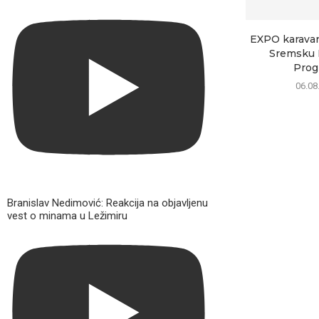
EXPO karavan 
Sremsku M
Progr
06.08
Branislav Nedimović: Reakcija na objavljenu
vest o minama u Ležimiru