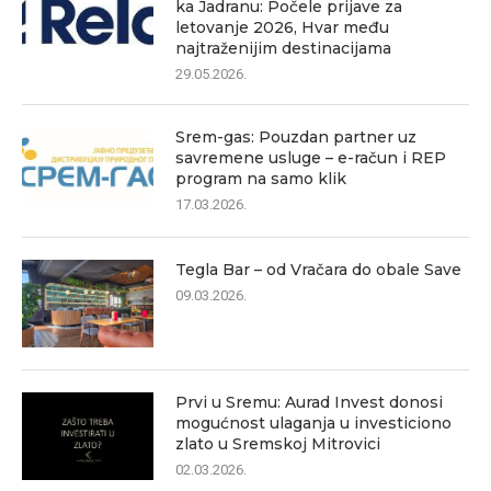
ka Jadranu: Počele prijave za
letovanje 2026, Hvar među
najtraženijim destinacijama
29.05.2026.
Srem-gas: Pouzdan partner uz
savremene usluge – e-račun i REP
program na samo klik
17.03.2026.
Tegla Bar – od Vračara do obale Save
09.03.2026.
Prvi u Sremu: Aurad Invest donosi
mogućnost ulaganja u investiciono
zlato u Sremskoj Mitrovici
02.03.2026.