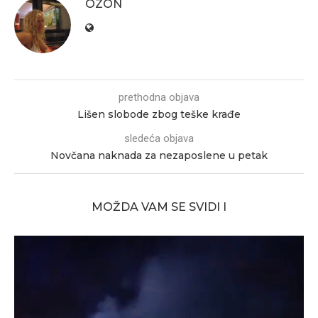
OZON
prethodna objava
Lišen slobode zbog teške krađe
sledeća objava
Novčana naknada za nezaposlene u petak
MOŽDA VAM SE SVIDI I