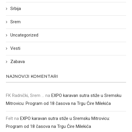
Srbija
Srem
Uncategorized
Vesti
Zabava
NAJNOVIJI KOMENTARI
FK Radnički, Srem ...
na
EXPO karavan sutra stiže u Sremsku
Mitrovicu: Program od 18 časova na Trgu Ćire Milekića
Felt
na
EXPO karavan sutra stiže u Sremsku Mitrovicu:
Program od 18 časova na Trgu Ćire Milekića