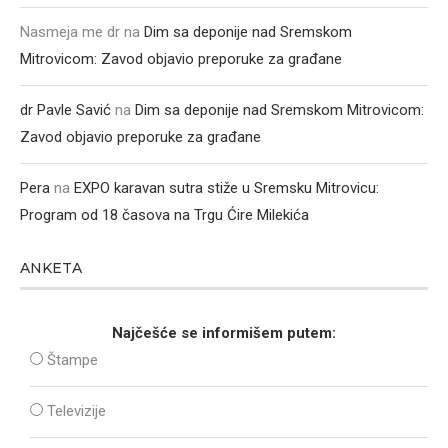
Nasmeja me dr
na
Dim sa deponije nad Sremskom
Mitrovicom: Zavod objavio preporuke za građane
dr Pavle Savić
na
Dim sa deponije nad Sremskom Mitrovicom:
Zavod objavio preporuke za građane
Pera
na
EXPO karavan sutra stiže u Sremsku Mitrovicu:
Program od 18 časova na Trgu Ćire Milekića
ANKETA
Najčešće se informišem putem:
Štampe
Televizije