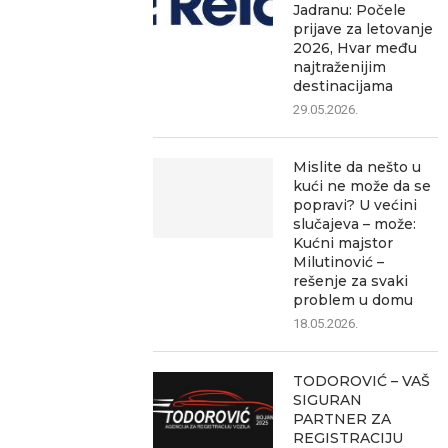
Jadranu: Počele
prijave za letovanje
2026, Hvar među
najtraženijim
destinacijama
29.05.2026.
Mislite da nešto u
kući ne može da se
popravi? U većini
slučajeva – može:
Kućni majstor
Milutinović –
rešenje za svaki
problem u domu
18.05.2026.
TODOROVIĆ – VAŠ
SIGURAN
PARTNER ZA
REGISTRACIJU