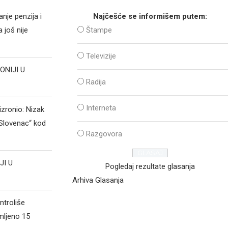
nje penzija i
Najčešće se informišem putem:
 još nije
Štampe
Televizije
ONIJI U
Radija
Interneta
izronio: Nizak
„Slovenac“ kod
Razgovora
JI U
Pogledaj rezultate glasanja
Arhiva Glasanja
ntroliše
mljeno 15