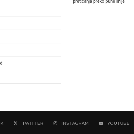
preticanja preko pune linije
ed
OK
TWITTER
INSTAGRAM
YOUTUBE