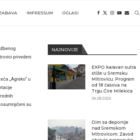
ZABAVA
IMPRESSUM
OGLASI
lužbenog
NAJNOVIJE
rovici privedeni
EXPO karavan sutra
stiže u Sremsku
zećа „Agreko“ u
Mitrovicu: Program
od 18 časova na
tаcije
Trgu Ćire Milekića
vrednih
06.08.2026.
 osumnjičeni su
Dim sa deponije
nad Sremskom
Mitrovicom: Zavod