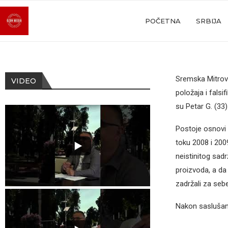
POČETNA
SRBIJA
Sremska Mitrovi
VIDEO
položаjа i fаlsi
su Petаr G. (33)
Postoje osnovi 
toku 2008 i 200
neistinitog sаd
proizvodа, а dа
zаdržаli zа sebe
Nаkon sаslušаnjа