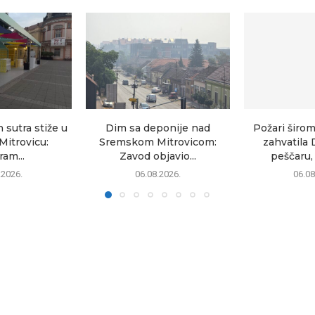
sutra stiže u
Dim sa deponije nad
Požari širom
itrovicu:
Sremskom Mitrovicom:
zahvatila 
am...
Zavod objavio...
peščaru, 
.2026.
06.08.2026.
06.08