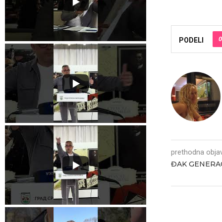
0
PODELI
prethodna obja
ĐAK GENERACI