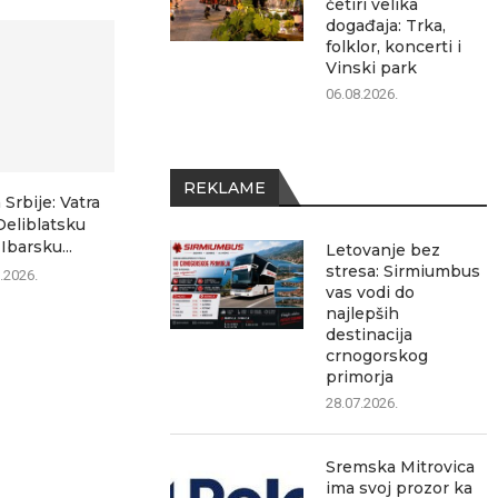
četiri velika
događaja: Trka,
folklor, koncerti i
Vinski park
06.08.2026.
REKLAME
 Srbije: Vatra
Kakav je kvalitet vazduha u
Avgust u Srem
Deliblatsku
Sremskoj Mitrovici? Evo...
donosi če
Ibarsku...
događ
Letovanje bez
06.08.2026.
stresa: Sirmiumbus
.2026.
06.0
vas vodi do
najlepših
destinacija
crnogorskog
primorja
28.07.2026.
Sremska Mitrovica
ima svoj prozor ka