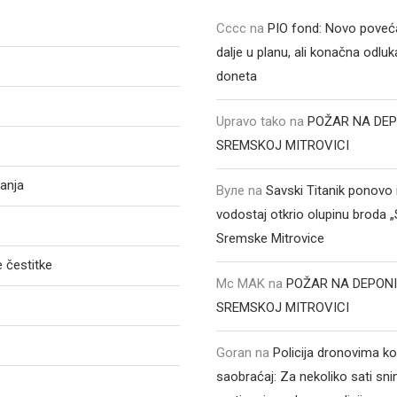
Cccc
na
PIO fond: Novo poveća
dalje u planu, ali konačna odluka
doneta
Upravo tako
na
POŽAR NA DEP
SREMSKOJ MITROVICI
anja
Вуле
na
Savski Titanik ponovo 
vodostaj otkrio olupinu broda 
Sremske Mitrovice
 čestitke
Mc MAK
na
POŽAR NA DEPONI
SREMSKOJ MITROVICI
Goran
na
Policija dronovima ko
saobraćaj: Za nekoliko sati sni