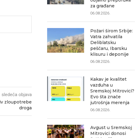
objavio preporuke
za građane
06.08.2026.
Požari širom Srbije:
Vatra zahvatila
Deliblatsku
peščaru, Ibarsku
klisuru i deponije
06.08.2026.
Kakav je kvalitet
vazduha u
Sremskoj Mitrovici?
sledeća objava
Evo šta znače
iv zloupotrebe
jutrošnja merenja
droga
06.08.2026.
Avgust u Sremskoj
Mitrovici donosi