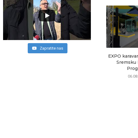
Zapratite nas
EXPO karavan 
Sremsku M
Progr
06.08