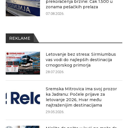
prekoračenja brzine: Čak 1.500 u
zonama pešačkih prelaza
07.08.2026.
REKLAME
Letovanje bez stresa: Sirmiumbus
vas vodi do najlepših destinacija
crnogorskog primorja
28.07.2026.
Sremska Mitrovica ima svoj prozor
ka Jadranu: Počele prijave za
letovanje 2026, Hvar među
najtraženijim destinacijama
29.05.2026.