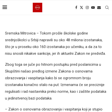
Sremska Mitrovica – Tokom prošle školske godine
srednjoškolci u Srbiji napravili su oko 48 miliona izostanaka,
što je u proseku oko 160 izostanaka po učeniku, a da za to
nisu snosili nikakve sankcije, jer ih aktuelni Zakon ne predviđa.
Zbog toga se juče po hitnom postupku pred poslanicima u
Skupštini našao predlog izmene Zakona o osnovama
obrazovanja i vaspitanja kako bi se ogromnom broju
izostanaka konačno stalo na put. Izmenama će se preciznije
regulisati i rad nastavnika preko norme, kao i zaštite podataka
u jedinstvenoj bazi podataka.
– Zakon o osnovama obrazovanja i vaspitanja koji je stupio