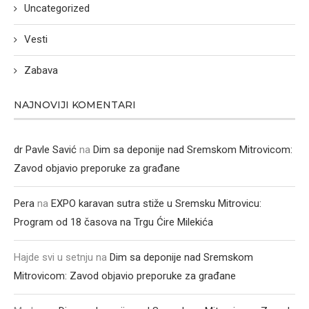
Uncategorized
Vesti
Zabava
NAJNOVIJI KOMENTARI
dr Pavle Savić
na
Dim sa deponije nad Sremskom Mitrovicom:
Zavod objavio preporuke za građane
Pera
na
EXPO karavan sutra stiže u Sremsku Mitrovicu:
Program od 18 časova na Trgu Ćire Milekića
Hajde svi u setnju
na
Dim sa deponije nad Sremskom
Mitrovicom: Zavod objavio preporuke za građane