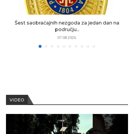
Šest saobraćajnih nezgoda za jedan dan na
području...
07.08.2026.
VIDEO