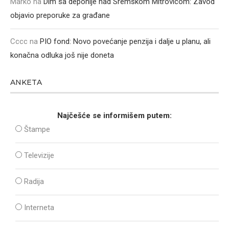
Marko
na
Dim sa deponije nad Sremskom Mitrovicom: Zavod
objavio preporuke za građane
Cccc
na
PIO fond: Novo povećanje penzija i dalje u planu, ali
konačna odluka još nije doneta
ANKETA
Najčešće se informišem putem:
Štampe
Televizije
Radija
Interneta