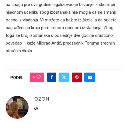
na snagu pre dve godine legalizovao je bežanje iz škole, jer
nijednom učeniku zbog izostanaka nije mogla da se smanji
ocena iz vladanja. Vi možete da bežite iz škole, a da budete
nagrađeni na kraju primerenom ocenom iz vladanja. Zbog
toga se broj izostanaka u poslednje dve godine drastično
povećao – kaže Milorad Antić, predsednik Foruma srednjih
stručnih škola.
0
PODELI
OZON