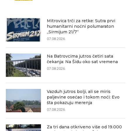
Mitrovica trči za retke: Sutra prvi
humanitarni noćni polumaraton
„Sirmijum 21/7“
07.08.2026.
Na Batrovcima jutros četiri sata
čekanja: Na Šidu oko sat vremena
07.08.2026.
Vazduh jutros bolji, ali se miris
paljevine osećao i tokom noći: Evo
šta pokazuju merenja
07.08.2026.
Za tri dana otkriveno više od 19.000