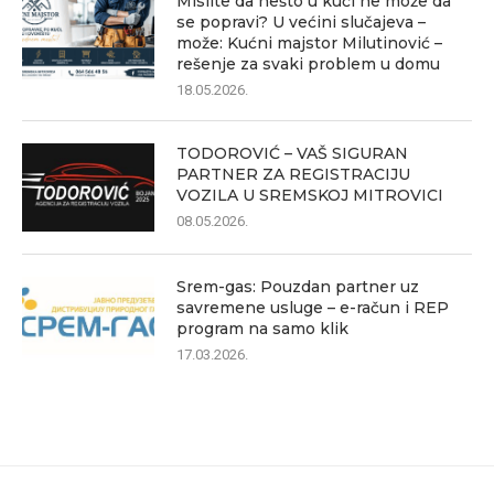
Mislite da nešto u kući ne može da
se popravi? U većini slučajeva –
može: Kućni majstor Milutinović –
rešenje za svaki problem u domu
18.05.2026.
TODOROVIĆ – VAŠ SIGURAN
PARTNER ZA REGISTRACIJU
VOZILA U SREMSKOJ MITROVICI
08.05.2026.
Srem-gas: Pouzdan partner uz
savremene usluge – e-račun i REP
program na samo klik
17.03.2026.