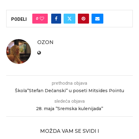
0
PODELI
OZON
prethodna objava
Škola’’Stefan Dečanski’’ u poseti Mitsides Pointu
sledeća objava
28. maja ’’Sremska kulenijada’’
MOŽDA VAM SE SVIDI I