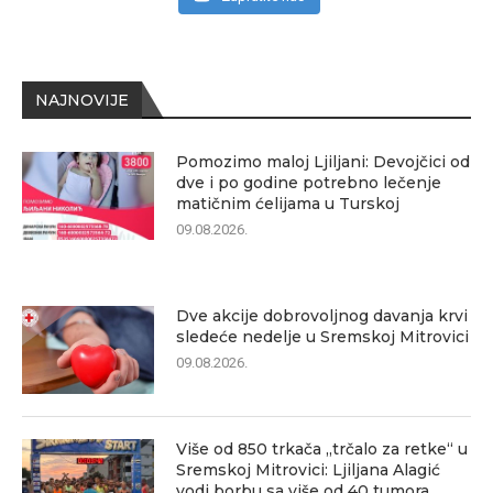
NAJNOVIJE
Pomozimo maloj Ljiljani: Devojčici od
dve i po godine potrebno lečenje
matičnim ćelijama u Turskoj
09.08.2026.
Dve akcije dobrovoljnog davanja krvi
sledeće nedelje u Sremskoj Mitrovici
09.08.2026.
Više od 850 trkača „trčalo za retke“ u
Sremskoj Mitrovici: Ljiljana Alagić
vodi borbu sa više od 40 tumora