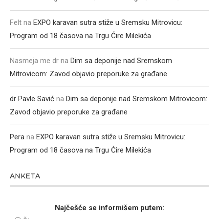
Felt
na
EXPO karavan sutra stiže u Sremsku Mitrovicu:
Program od 18 časova na Trgu Ćire Milekića
Nasmeja me dr
na
Dim sa deponije nad Sremskom
Mitrovicom: Zavod objavio preporuke za građane
dr Pavle Savić
na
Dim sa deponije nad Sremskom Mitrovicom:
Zavod objavio preporuke za građane
Pera
na
EXPO karavan sutra stiže u Sremsku Mitrovicu:
Program od 18 časova na Trgu Ćire Milekića
ANKETA
Najčešće se informišem putem: