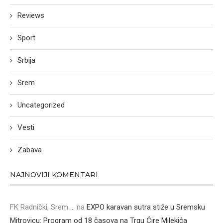
Reviews
Sport
Srbija
Srem
Uncategorized
Vesti
Zabava
NAJNOVIJI KOMENTARI
FK Radnički, Srem ...
na
EXPO karavan sutra stiže u Sremsku
Mitrovicu: Program od 18 časova na Trgu Ćire Milekića