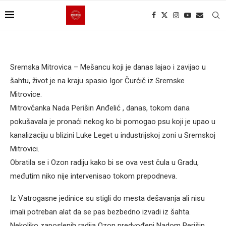
Sremska Mitrovica – Mešancu koji je danas lajao i zavijao u
šahtu, život je na kraju spasio Igor Čurćič iz Sremske
Mitrovice.
Mitrovčanka Nada Perišin Anđelić , danas, tokom dana
pokušavala je pronaći nekog ko bi pomogao psu koji je upao u
kanalizaciju u blizini Luke Leget u industrijskoj zoni u Sremskoj
Mitrovici.
Obratila se i Ozon radiju kako bi se ova vest čula u Gradu,
međutim niko nije intervenisao tokom prepodneva.
Iz Vatrogasne jedinice su stigli do mesta dešavanja ali nisu
imali potreban alat da se pas bezbedno izvadi iz šahta.
Nekoliko zaposlenih radija Ozon predvođeni Nadom Perišin