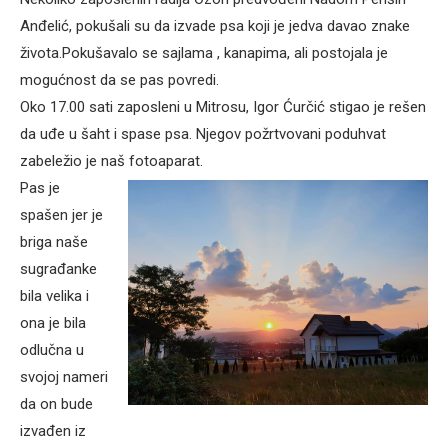
Anđelić, pokušali su da izvade psa koji je jedva davao znake
života.Pokušavalo se sajlama , kanapima, ali postojala je
mogućnost da se pas povredi.
Oko 17.00 sati zaposleni u Mitrosu, Igor Ćurčić stigao je rešen
da uđe u šaht i spase psa. Njegov požrtvovani poduhvat
zabeležio je naš fotoaparat.
Pas je
spašen jer je
briga naše
sugrađanke
bila velika i
ona je bila
odlučna u
svojoj nameri
da on bude
izvađen iz