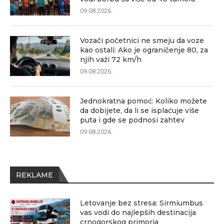
09.08.2026.
Vozači početnici ne smeju da voze
kao ostali: Ako je ograničenje 80, za
njih važi 72 km/h
09.08.2026.
Jednokratna pomoć: Koliko možete
da dobijete, da li se isplaćuje više
puta i gde se podnosi zahtev
09.08.2026.
REKLAME
Letovanje bez stresa: Sirmiumbus
vas vodi do najlepših destinacija
crnogorskog primorja