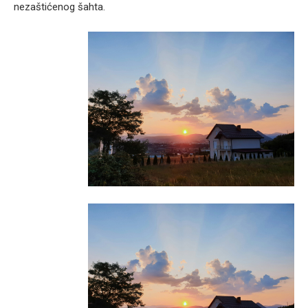
nezaštićenog šahta.