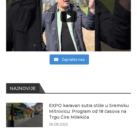
Zapratite nas
NAJNOVIJE
EXPO karavan sutra stiže u Sremsku
Mitrovicu: Program od 18 časova na
Trgu Ćire Milekića
06.08.2026.