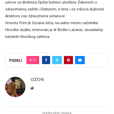
uslove za direktora Opšte bolnice utvrđene Zakonom o
zdravstvenoj zaštiti i Statutom, a time i za vršioca dužnosti
direktora ove zdravstvene ustanove.
Umesto Prim.dr Gorana Ivića, na radno mesto načelnika
Hirurške službe, imenovan je dr Boško Laćarac, dosadašnji
načelnik Hirurškog sektora.
0
PODELI
OZON
prethodna objava