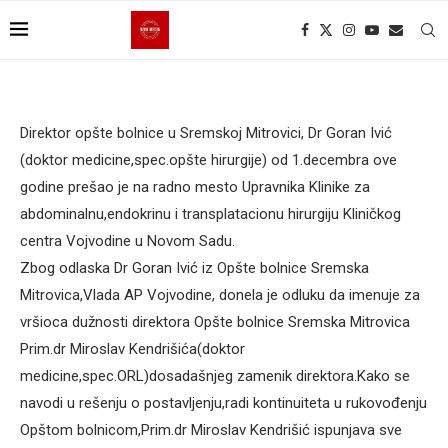
Direktor opšte bolnice u Sremskoj Mitrovici, Dr Goran Ivić
(doktor medicine,spec.opšte hirurgije) od 1.decembra ove
godine prešao je na radno mesto Upravnika Klinike za
abdominalnu,endokrinu i transplatacionu hirurgiju Kliničkog
centra Vojvodine u Novom Sadu.
Zbog odlaska Dr Goran Ivić iz Opšte bolnice Sremska
Mitrovica,Vlada AP Vojvodine, donela je odluku da imenuje za
vršioca dužnosti direktora Opšte bolnice Sremska Mitrovica
Prim.dr Miroslav Kendrišića(doktor
medicine,spec.ORL)dosadašnjeg zamenik direktora.Kako se
navodi u rešenju o postavljenju,radi kontinuiteta u rukovođenju
Opštom bolnicom,Prim.dr Miroslav Kendrišić ispunjava sve