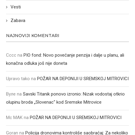
Vesti
Zabava
NAJNOVIJI KOMENTARI
Cccc
na
PIO fond: Novo povećanje penzija i dalje u planu, ali
konačna odluka još nije doneta
Upravo tako
na
POŽAR NA DEPONIJI U SREMSKOJ MITROVICI
Вуле
na
Savski Titanik ponovo izronio: Nizak vodostaj otkrio
olupinu broda „Slovenac“ kod Sremske Mitrovice
Mc MAK
na
POŽAR NA DEPONIJI U SREMSKOJ MITROVICI
Goran
na
Policija dronovima kontroliše saobraćaj: Za nekoliko