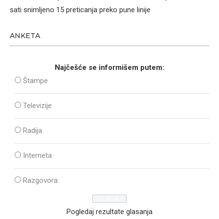
sati snimljeno 15 preticanja preko pune linije
ANKETA
Najčešće se informišem putem:
Štampe
Televizije
Radija
Interneta
Razgovora
Pogledaj rezultate glasanja