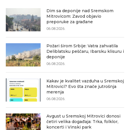
Dim sa deponije nad Sremskom
Mitrovicom: Zavod objavio
preporuke za građane
06.08.2026.
Požari širom Srbije: Vatra zahvatila
Deliblatsku peščaru, Ibarsku klisuru i
deponije
06.08.2026.
Kakav je kvalitet vazduha u Sremskoj
Mitrovici? Evo šta znače jutrošnja
merenja
06.08.2026.
Avgust u Sremskoj Mitrovici donosi
četiri velika događaja: Trka, folklor,
koncerti i Vinski park