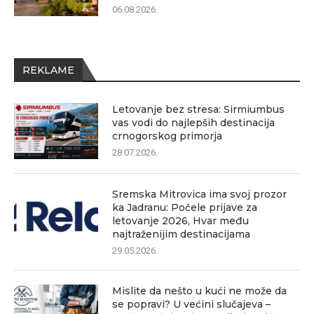
06.08.2026.
REKLAME
Letovanje bez stresa: Sirmiumbus
vas vodi do najlepših destinacija
crnogorskog primorja
28.07.2026.
Sremska Mitrovica ima svoj prozor
ka Jadranu: Počele prijave za
letovanje 2026, Hvar među
najtraženijim destinacijama
29.05.2026.
Mislite da nešto u kući ne može da
se popravi? U većini slučajeva –