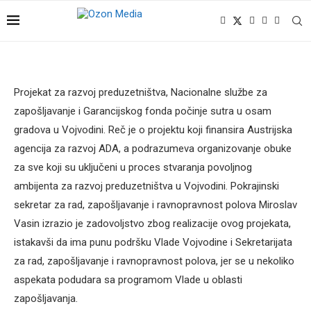
Projekat za razvoj preduzetništva, Nacionalne službe za
zapošljavanje i Garancijskog fonda počinje sutra u osam
gradova u Vojvodini. Reč je o projektu koji finansira Austrijska
agencija za razvoj ADA, a podrazumeva organizovanje obuke
za sve koji su uključeni u proces stvaranja povoljnog
ambijenta za razvoj preduzetništva u Vojvodini. Pokrajinski
sekretar za rad, zapošljavanje i ravnopravnost polova Miroslav
Vasin izrazio je zadovoljstvo zbog realizacije ovog projekata,
istakavši da ima punu podršku Vlade Vojvodine i Sekretarijata
za rad, zapošljavanje i ravnopravnost polova, jer se u nekoliko
aspekata podudara sa programom Vlade u oblasti
zapošljavanja.