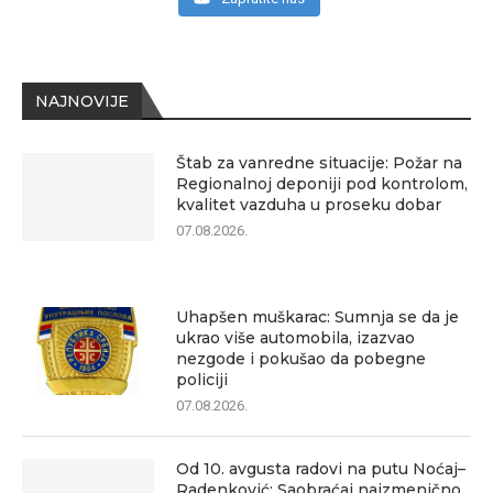
NAJNOVIJE
Štab za vanredne situacije: Požar na
Regionalnoj deponiji pod kontrolom,
kvalitet vazduha u proseku dobar
07.08.2026.
Uhapšen muškarac: Sumnja se da je
ukrao više automobila, izazvao
nezgode i pokušao da pobegne
policiji
07.08.2026.
Od 10. avgusta radovi na putu Noćaj–
Radenković: Saobraćaj naizmenično