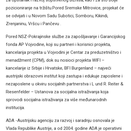
za opstanak i razvoj sopstvenog biznisa, kao i za što bolje
pozicioniranje na tržištu.Pored Sremske Mitrovice, projekat će
se odvijati i u Novom Sadu Subotici, Somboru, Kikindi,
Zrenjaninu, Vršcu i Pančevu .
Pored NSZ-Pokrajinske službe za zapošljavanje i Garancijskog
fonda AP Vojvodine, koji su partneri i korisnici projekta,
kancelarija projekta u Vojvodini je Centar za preduzetništvo i
menadžment (CPM), dok su nosioci projekta WIFI –
kancelarije iz Srbije i Hrvatske, BFI Burgenland – najveći
austrijski obrazovni institut koji zastupa i edukuje zaposlene i
nezaposlene u okviru socijalnih partnerstva i L und R. Reiter &
Riesenfelder – Ustanova za socijalna istraživanja koja
sprovodi socijalna istraživanja za više međunarodnih
institucija.
ADA -Austrijsku agenciju za razvoj i saradnju osnovala je
Vlada Republike Austrije, a od 2004. godine ADA je operativni