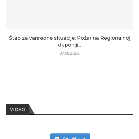
Štab za vanredne situacije: Požar na Regionalnoj
deponiji...
07.08.2026.
VIDEO
Zapratite nas