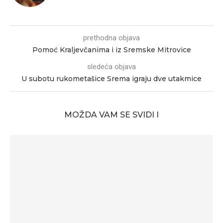
prethodna objava
Pomoć Kraljevčanima i iz Sremske Mitrovice
sledeća objava
U subotu rukometašice Srema igraju dve utakmice
MOŽDA VAM SE SVIDI I