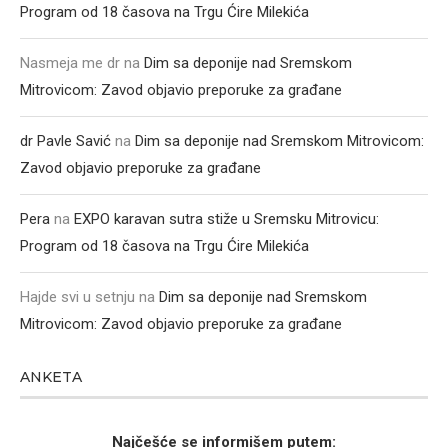
Program od 18 časova na Trgu Ćire Milekića
Nasmeja me dr
na
Dim sa deponije nad Sremskom
Mitrovicom: Zavod objavio preporuke za građane
dr Pavle Savić
na
Dim sa deponije nad Sremskom Mitrovicom:
Zavod objavio preporuke za građane
Pera
na
EXPO karavan sutra stiže u Sremsku Mitrovicu:
Program od 18 časova na Trgu Ćire Milekića
Hajde svi u setnju
na
Dim sa deponije nad Sremskom
Mitrovicom: Zavod objavio preporuke za građane
ANKETA
Najčešće se informišem putem: