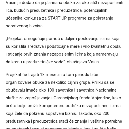
Vasin je dodao da je planirana obuka za oko 550 nezaposlenih
lica, budućih preduzetnika i preduzetnica, potencijalnih
učesnika konkursa za START UP programe za pokretanje
sopstvenog biznisa.
„Projekat omogućuje pomoć u daljem poslovanju licima koja
su koristila sredstva i podsticajne mere i vrlo kvalitetnu obuku
i sticanje prvih znanja nezaposlenim licima koja nameravaju
da krenu u preduzetničke vode“, objašnjava Vasin.
Projekat će trajati 18 meseci i u tom periodu biće
organizovane obuke za nekoliko ciljnih grupa. Priliku da se
obučavaju imaće oko 100 savetnika i savetnica Nacionalne
službe za zapošljavanje i Garancijskog fonda Vojvodine, kako
bi što bolje pružili kompetentnu podršku nezaposlenim licima
koja žele da pokrenu sopstveni biznis. Takođe, oko 200
preduzetnika i preduzetnica steći će znanja i veštine potrebne