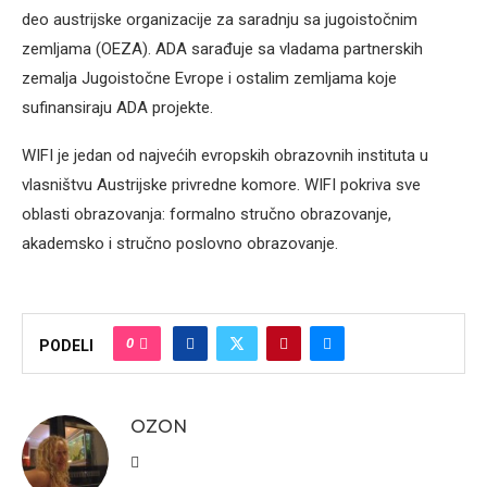
deo austrijske organizacije za saradnju sa jugoistočnim
zemljama (OEZA). ADA sarađuje sa vladama partnerskih
zemalja Jugoistočne Evrope i ostalim zemljama koje
sufinansiraju ADA projekte.
WIFI je jedan od najvećih evropskih obrazovnih instituta u
vlasništvu Austrijske privredne komore. WIFI pokriva sve
oblasti obrazovanja: formalno stručno obrazovanje,
akademsko i stručno poslovno obrazovanje.
0
PODELI
OZON