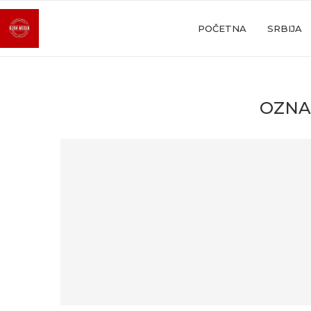
POČETNA
SRBIJA
OZN