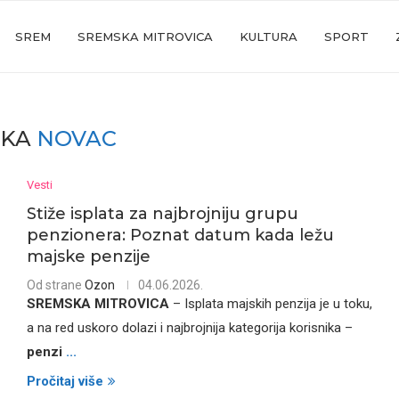
SREM
SREMSKA MITROVICA
KULTURA
SPORT
AKA
NOVAC
Vesti
Stiže isplata za najbrojniju grupu
penzionera: Poznat datum kada ležu
majske penzije
Od strane
Ozon
04.06.2026.
SREMSKA MITROVICA
– Isplata majskih penzija je u toku,
a na red uskoro dolazi i najbrojnija kategorija korisnika –
penzi
...
Pročitaj više