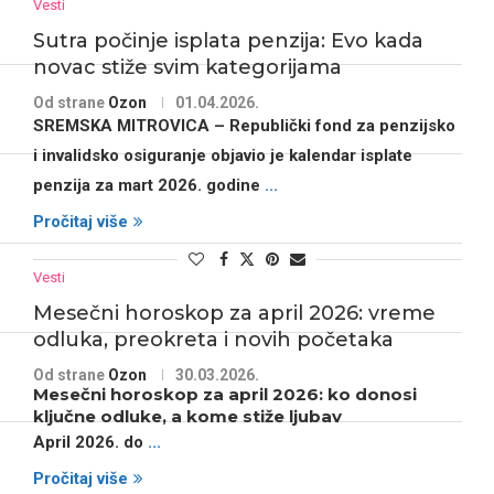
Vesti
Sutra počinje isplata penzija: Evo kada
novac stiže svim kategorijama
Od strane
Ozon
01.04.2026.
SREMSKA MITROVICA
– Republički fond za penzijsko
i invalidsko osiguranje objavio je kalendar isplate
penzija za mart 2026. godine
...
Pročitaj više
Vesti
Mesečni horoskop za april 2026: vreme
odluka, preokreta i novih početaka
Od strane
Ozon
30.03.2026.
Mesečni horoskop za april 2026: ko donosi
ključne odluke, a kome stiže ljubav
April 2026. do
...
Pročitaj više