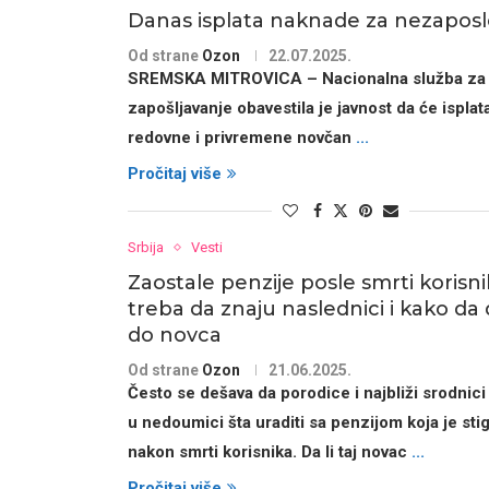
Danas isplata naknade za nezapos
Od strane
Ozon
22.07.2025.
SREMSKA MITROVICA
– Nacionalna služba za
zapošljavanje obavestila je javnost da će
isplat
redovne i privremene novčan
...
Pročitaj više
Srbija
Vesti
Zaostale penzije posle smrti korisni
treba da znaju naslednici i kako da
do novca
Od strane
Ozon
21.06.2025.
Često se dešava da porodice i najbliži srodnici
u nedoumici šta uraditi sa penzijom koja je stig
nakon smrti korisnika. Da li taj novac
...
Pročitaj više