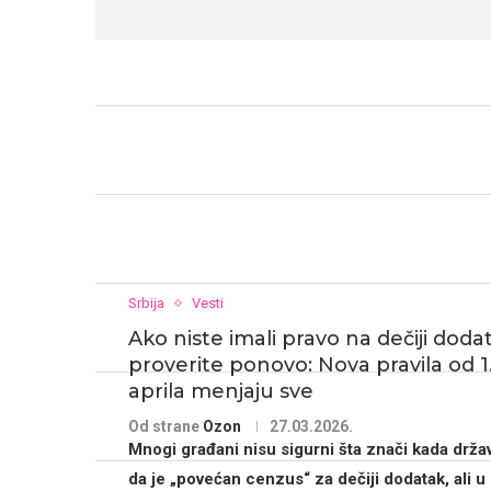
Srbija
Vesti
Ako niste imali pravo na dečiji doda
proverite ponovo: Nova pravila od 1
aprila menjaju sve
Od strane
Ozon
27.03.2026.
Mnogi građani nisu sigurni šta znači kada drža
da je
„povećan cenzus“ za dečiji dodatak
, ali u