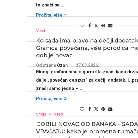
to znači sa
...
Pročitaj više
Vesti
Ko sada ima pravo na dečiji dodatak
Granica povećana, više porodica m
dobije novac
Od strane
Ozon
27.03.2026.
Mnogi građani nisu sigurni šta znači kada drža
da je „povećan cenzus“ za dečiji dodatak. U pra
znači samo jedno –
...
Pročitaj više
Srbija
Vesti
DOBILI NOVAC OD BANAKA – SADA
VRAĆAJU: Kako je promena tumač