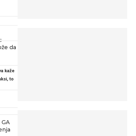
:
ože da
va kaže
ksi, to
 GA
enja