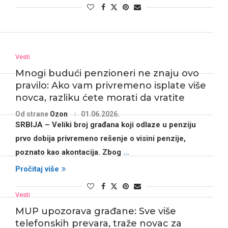
Vesti
Mnogi budući penzioneri ne znaju ovo
pravilo: Ako vam privremeno isplate više
novca, razliku ćete morati da vratite
Od strane
Ozon
01.06.2026.
SRBIJA
– Veliki broj građana koji odlaze u penziju
prvo dobija privremeno rešenje o visini penzije,
poznato kao akontacija. Zbog
...
Pročitaj više
Vesti
MUP upozorava građane: Sve više
telefonskih prevara, traže novac za