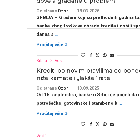
dovela građane u problem
Od strane
Ozon
18.03.2026.
SRBIJA
– Građani koji su prethodnih godina tuž
banke zbog
troškova obrade kredita
i dobili sp
danas s
...
Pročitaj više
Srbija
Vesti
Krediti po novim pravilima od poned
niže kamate i „lakše“ rate
Od strane
Ozon
13.09.2025.
Od 15. septembra,
banke u Srbiji
će početi da 
potrošačke
,
gotovinske
i
stambene k
...
Pročitaj više
Vesti