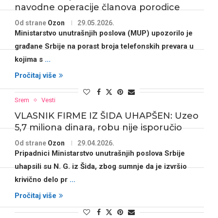
navodne operacije članova porodice
Od strane
Ozon
29.05.2026.
Ministarstvo unutrašnjih poslova (MUP)
upozorilo je
građane Srbije na porast broja
telefonskih prevara
u
kojima s
...
Pročitaj više
Srem
Vesti
VLASNIK FIRME IZ ŠIDA UHAPŠEN: Uzeo
5,7 miliona dinara, robu nije isporučio
Od strane
Ozon
29.04.2026.
Pripadnici Ministarstvo unutrašnjih poslova Srbije
uhapsili su N. G. iz
Šida
, zbog sumnje da je izvršio
krivično delo
pr
...
Pročitaj više