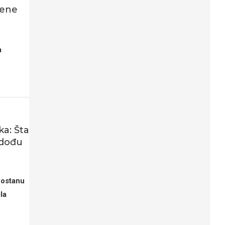
lene
a
ka: Šta
 dođu
 ostanu
la