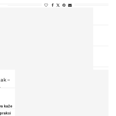
tak –
.
va kaže
 praksi