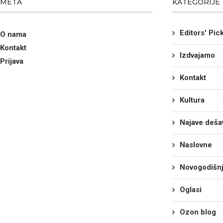
META
KATEGORIJE
Editors' Pic
O nama
Kontakt
Izdvajamo
Prijava
Kontakt
Kultura
Najave deša
Naslovne
Novogodišnj
Oglasi
Ozon blog