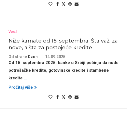
Vesti
Niže kamate od 15. septembra: Šta važi za
nove, a šta za postojeće kredite
Od strane
Ozon
14.09.2025.
Od 15. septembra 2025.
banke u Srbiji
počinju da nude
potrošačke kredite, gotovinske kredite i stambene
kredite
...
Pročitaj više