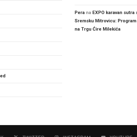
Pera
na
EXPO karavan sutra s
Sremsku Mitrovicu: Program
na Trgu Ćire Milekića
zed