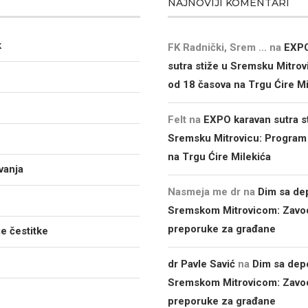
NAJNOVIJI KOMENTARI
k
FK Radnički, Srem ...
na
EXPO
sutra stiže u Sremsku Mitro
od 18 časova na Trgu Ćire Mi
Felt
na
EXPO karavan sutra s
Sremsku Mitrovicu: Program
na Trgu Ćire Milekića
vanja
Nasmeja me dr
na
Dim sa de
Sremskom Mitrovicom: Zavod
preporuke za građane
e čestitke
dr Pavle Savić
na
Dim sa dep
Sremskom Mitrovicom: Zavod
preporuke za građane