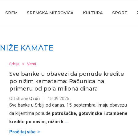
SREM
SREMSKA MITROVICA
KULTURA
SPORT
NIŽE KAMATE
Srbija
Vesti
Sve banke u obavezi da ponude kredite
po nižim kamatama: Računica na
primeru od pola miliona dinara
Od strane
Ozon
15.09.2025.
Sve banke u Srbiji od danas, 15. septembra, imaju obavezu
da klijentima ponude
potrošačke, gotovinske i stambene
kredite po novim, nižim k
...
Pročitaj više