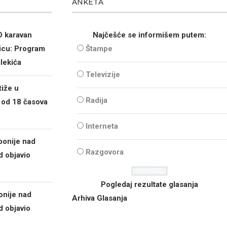
ANKETA
 karavan
Najčešće se informišem putem:
vicu: Program
Štampe
lekića
Televizije
tiže u
Radija
 od 18 časova
Interneta
ponije nad
Razgovora
 objavio
Pogledaj rezultate glasanja
onije nad
Arhiva Glasanja
 objavio