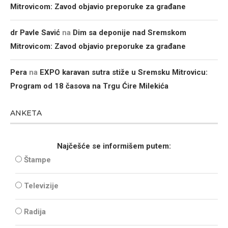
Mitrovicom: Zavod objavio preporuke za građane
dr Pavle Savić
na
Dim sa deponije nad Sremskom
Mitrovicom: Zavod objavio preporuke za građane
Pera
na
EXPO karavan sutra stiže u Sremsku Mitrovicu:
Program od 18 časova na Trgu Ćire Milekića
ANKETA
Najčešće se informišem putem:
Štampe
Televizije
Radija