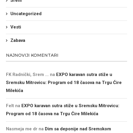
Srem
Uncategorized
Vesti
Zabava
NAJNOVIJI KOMENTARI
FK Radnički, Srem ...
na
EXPO karavan sutra stiže u
Sremsku Mitrovicu: Program od 18 časova na Trgu Ćire
Milekića
Felt
na
EXPO karavan sutra stiže u Sremsku Mitrovicu:
Program od 18 časova na Trgu Ćire Milekića
Nasmeja me dr
na
Dim sa deponije nad Sremskom