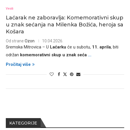
Vesti
Laćarak ne zaboravlja: Komemorativni skup
u znak sećanja na Milenka Božića, heroja sa
Košara
Od strane
Ozon
10.04.2026.
Sremska Mitrovica – U
Laćarku
će u subotu,
11. aprila
, biti
održan
komemorativni skup u znak seća
...
Pročitaj više
KATEGORIJE