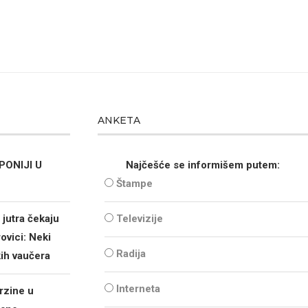
ANKETA
PONIJI U
Najčešće se informišem putem:
Štampe
jutra čekaju
Televizije
ovici: Neki
Radija
kih vaučera
Interneta
rzine u