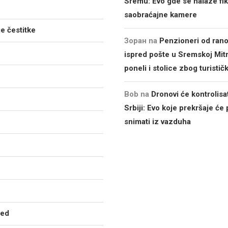
Sremu: Evo gde se nalaze fi
saobraćajne kamere
e čestitke
Зоран
na
Penzioneri od rano
ispred pošte u Sremskoj Mitr
poneli i stolice zbog turistič
Bob
na
Dronovi će kontrolisa
Srbiji: Evo koje prekršaje će 
snimati iz vazduha
zed