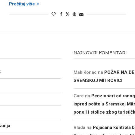
Pročitaj više
NAJNOVIJI KOMENTARI
k
Mak Konac
na
POŽAR NA DE
SREMSKOJ MITROVICI
Care
na
Penzioneri od ranog 
ispred pošte u Sremskoj Mitr
poneli i stolice zbog turistič
vanja
Vlada
na
Pojačana kontrola b