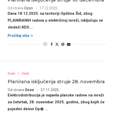
Planirana isključenja struje 18. decembra
Od strane
Ozon
17.12.2025.
Dana 18.12.2025. na teritoriji Opštine Šid, zbog
PLANIRANIH radova u električnoj mreži, isključuju se
sledeći KDS:
...
Pročitaj više
Srem
Vesti
Planirana isključenja struje 28. novembra
Od strane
Ozon
27.11.2025.
Elektrodistribucija je najavila planske radove na mreži
za četvrtak,
28. novembar 2025. godine
, zbog kojih će
pojedini delovi Op�
...