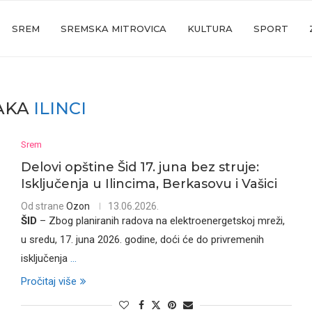
SREM
SREMSKA MITROVICA
KULTURA
SPORT
AKA
ILINCI
Srem
Delovi opštine Šid 17. juna bez struje:
Isključenja u Ilincima, Berkasovu i Vašici
Od strane
Ozon
13.06.2026.
ŠID
– Zbog planiranih radova na elektroenergetskoj mreži,
u sredu, 17. juna 2026. godine, doći će do privremenih
isključenja
...
Pročitaj više