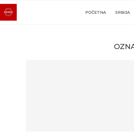
POČETNA
SRBIJA
OZN