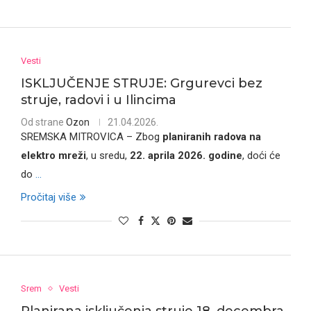
Vesti
ISKLJUČENJE STRUJE: Grgurevci bez
struje, radovi i u Ilincima
Od strane
Ozon
21.04.2026.
SREMSKA MITROVICA – Zbog
planiranih radova na
elektro mreži
, u sredu,
22. aprila 2026. godine
, doći će
do
...
Pročitaj više
Srem
Vesti