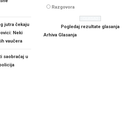
ksne
Razgovora
g jutra čekaju
Pogledaj rezultate glasanja
ovici: Neki
Arhiva Glasanja
kih vaučera
ti saobraćaj u
policija