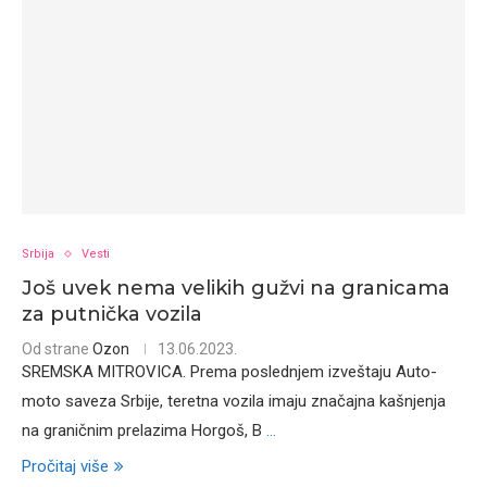
Srbija
Vesti
Još uvek nema velikih gužvi na granicama
za putnička vozila
Od strane
Ozon
13.06.2023.
SREMSKA MITROVICA. Prema poslednjem izveštaju Auto-
moto saveza Srbije, teretna vozila imaju značajna kašnjenja
na graničnim prelazima Horgoš, B
...
Pročitaj više