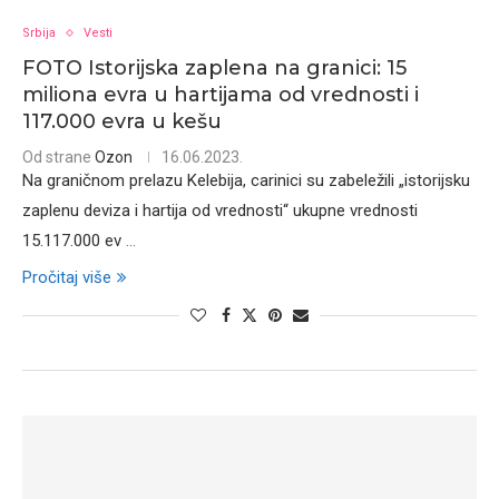
Srbija
Vesti
FOTO Istorijska zaplena na granici: 15
miliona evra u hartijama od vrednosti i
117.000 evra u kešu
Od strane
Ozon
16.06.2023.
Na graničnom prelazu Kelebija, carinici su zabeležili „istorijsku
zaplenu deviza i hartija od vrednosti“ ukupne vrednosti
15.117.000 ev
...
Pročitaj više