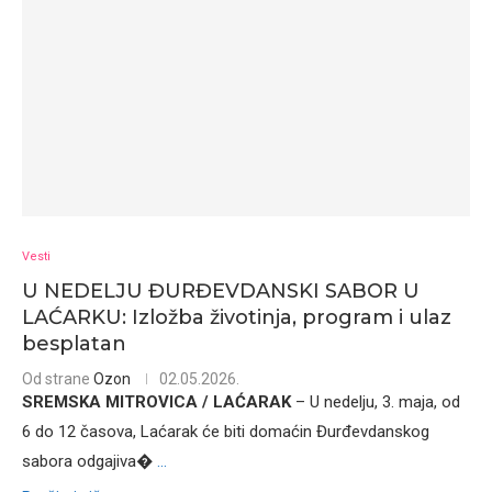
Vesti
U NEDELJU ĐURĐEVDANSKI SABOR U
LAĆARKU: Izložba životinja, program i ulaz
besplatan
Od strane
Ozon
02.05.2026.
SREMSKA MITROVICA / LAĆARAK
– U nedelju, 3. maja, od
6 do 12 časova, Laćarak će biti domaćin Đurđevdanskog
sabora odgajiva�
...