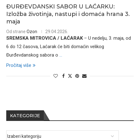
ĐURĐEVDANSKI SABOR U LAĆARKU:
Izložba životinja, nastupi i domaća hrana 3.
maja
Od strane
Ozon
29.04.2026.
SREMSKA MITROVICA / LAĆARAK
– U nedelju, 3. maja, od
6 do 12 časova, Laćarak će biti domaćin velikog
Đurđevdanskog sabora o
...
Pročitaj više
KATEGORIJE