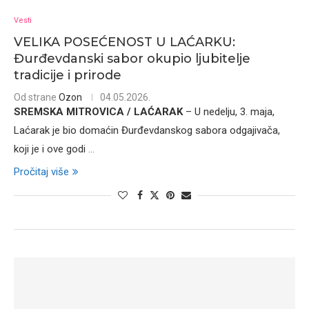
Vesti
VELIKA POSEĆENOST U LAĆARKU:
Đurđevdanski sabor okupio ljubitelje
tradicije i prirode
Od strane
Ozon
04.05.2026.
SREMSKA MITROVICA / LAĆARAK
– U nedelju, 3. maja,
Laćarak je bio domaćin Đurđevdanskog sabora odgajivača,
koji je i ove godi
...
Pročitaj više