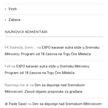
Vesti
Zabava
NAJNOVIJI KOMENTARI
FK Radnički, Srem ...
na
EXPO karavan sutra stiže u Sremsku
Mitrovicu: Program od 18 časova na Trgu Ćire Milekića
Felt
na
EXPO karavan sutra stiže u Sremsku Mitrovicu:
Program od 18 časova na Trgu Ćire Milekića
Nasmeja me dr
na
Dim sa deponije nad Sremskom
Mitrovicom: Zavod objavio preporuke za građane
dr Pavle Savić
na
Dim sa deponije nad Sremskom Mitrovicom: