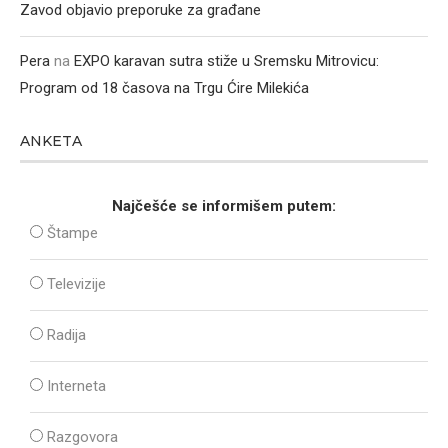
Zavod objavio preporuke za građane
Pera
na
EXPO karavan sutra stiže u Sremsku Mitrovicu:
Program od 18 časova na Trgu Ćire Milekića
ANKETA
Najčešće se informišem putem:
Štampe
Televizije
Radija
Interneta
Razgovora