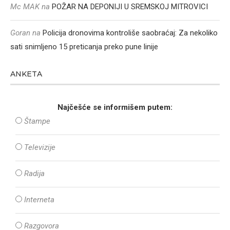
Mc MAK
na
POŽAR NA DEPONIJI U SREMSKOJ MITROVICI
Goran
na
Policija dronovima kontroliše saobraćaj: Za nekoliko
sati snimljeno 15 preticanja preko pune linije
ANKETA
Najčešće se informišem putem:
Štampe
Televizije
Radija
Interneta
Razgovora