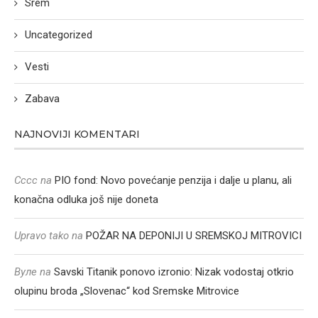
Srem
Uncategorized
Vesti
Zabava
NAJNOVIJI KOMENTARI
Cccc
na
PIO fond: Novo povećanje penzija i dalje u planu, ali
konačna odluka još nije doneta
Upravo tako
na
POŽAR NA DEPONIJI U SREMSKOJ MITROVICI
Вуле
na
Savski Titanik ponovo izronio: Nizak vodostaj otkrio
olupinu broda „Slovenac“ kod Sremske Mitrovice