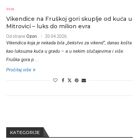
Vesti
Vikendice na Fruškoj gori skuplje od kuća u
Mitrovici – luks do milion evra
Od strane
Ozon
20.04.2026.
Vikendica koja je nekada bila „bekstvo za vikend“, danas košta
kao luksuzna kuća u gradu – a u nekim slučajevima i više.
Fruška gora p
...
Pročitaj više
KATEGORIJE