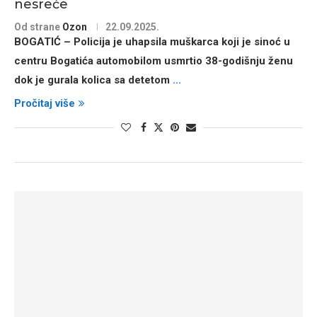
nesreće
Od strane
Ozon
22.09.2025.
BOGATIĆ – Policija je uhapsila muškarca koji je sinoć u
centru Bogatića automobilom usmrtio 38-godišnju ženu
dok je gurala kolica sa detetom
...
Pročitaj više