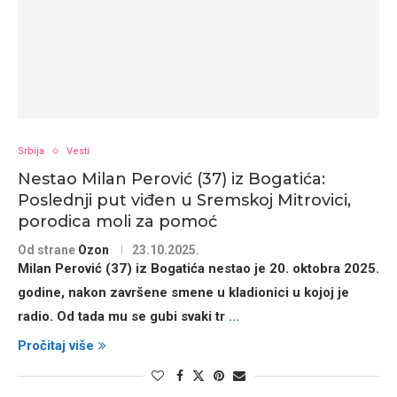
Srbija
Vesti
Nestao Milan Perović (37) iz Bogatića:
Poslednji put viđen u Sremskoj Mitrovici,
porodica moli za pomoć
Od strane
Ozon
23.10.2025.
Milan Perović (37) iz Bogatića nestao je 20. oktobra 2025.
godine, nakon završene smene u kladionici u kojoj je
radio. Od tada mu se gubi svaki tr
...
Pročitaj više