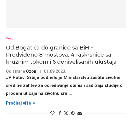
Vesti
Od Bogatića do granice sa BiH –
Predviđeno 8 mostova, 4 raskrsnice sa
kružnim tokom i 6 denivelisanih ukrštaja
Od strane
Ozon
01.09.2023.
JP Putevi Srbije podnelo je Ministarstvu zaštite životne
sredine zahtev za određivanje obima i sadržaja studije o
proceni uticaja na životnu sre
...
Pročitaj više