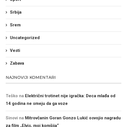
Srbija
Srem
Uncategorized
Vesti
Zabava
NAJNOVIJI KOMENTARI
Teško
na
Električni trotinet nije igračka: Deca mlađa od
14 godina ne smeju da ga voze
Sinovi
na
Mitrovčanin Goran Gonzo Lukić osvojio nagradu
za film „Elvis, moj komšija“