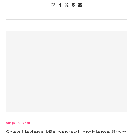
Srbija
Vesti
Sneg i ledena kiša napravili probleme širom