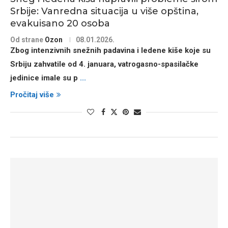
Srbije: Vanredna situacija u više opština,
evakuisano 20 osoba
Od strane
Ozon
08.01.2026.
Zbog intenzivnih snežnih padavina i ledene kiše koje su
Srbiju zahvatile od
4. januara
, vatrogasno-spasilačke
jedinice imale su p
...
Pročitaj više