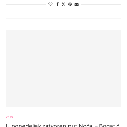
Vesti
U ponedeljak zatvoren put Noćaj – Bogatić,