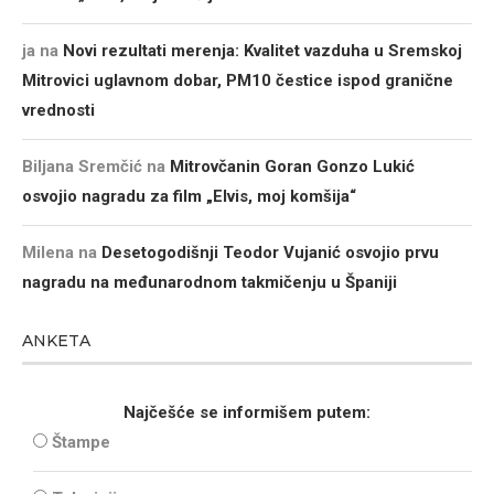
ja
na
Novi rezultati merenja: Kvalitet vazduha u Sremskoj
Mitrovici uglavnom dobar, PM10 čestice ispod granične
vrednosti
Biljana Sremčić
na
Mitrovčanin Goran Gonzo Lukić
osvojio nagradu za film „Elvis, moj komšija“
Milena
na
Desetogodišnji Teodor Vujanić osvojio prvu
nagradu na međunarodnom takmičenju u Španiji
ANKETA
Najčešće se informišem putem:
Štampe