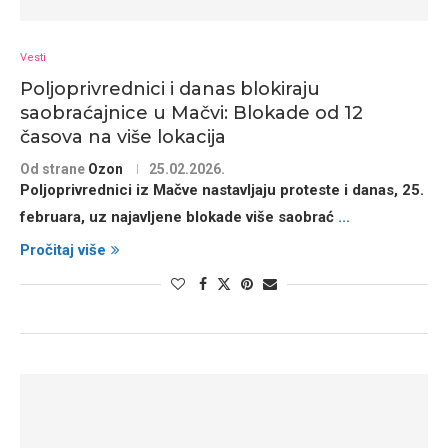
Vesti
Poljoprivrednici i danas blokiraju
saobraćajnice u Mačvi: Blokade od 12
časova na više lokacija
Od strane
Ozon
25.02.2026.
Poljoprivrednici iz
Mačve
nastavljaju proteste i danas,
25.
februara
, uz najavljene
blokade više saobrać
...
Pročitaj više