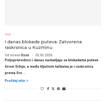
Vesti
I danas blokade puteva: Zatvorena
raskrsnica u Kuzminu
Od strane
Ozon
03.03.2026.
Poljoprivrednici i danas nastavljaju sa
blokadama puteva
širom Srbije
, a među ključnim tačkama je i
raskrsnica
prema Sre
...
Pročitaj više