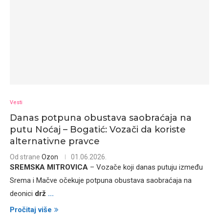
Vesti
Danas potpuna obustava saobraćaja na
putu Noćaj – Bogatić: Vozači da koriste
alternativne pravce
Od strane
Ozon
01.06.2026.
SREMSKA MITROVICA
– Vozače koji danas putuju između
Srema i Mačve očekuje potpuna obustava saobraćaja na
deonici
drž
...
Pročitaj više