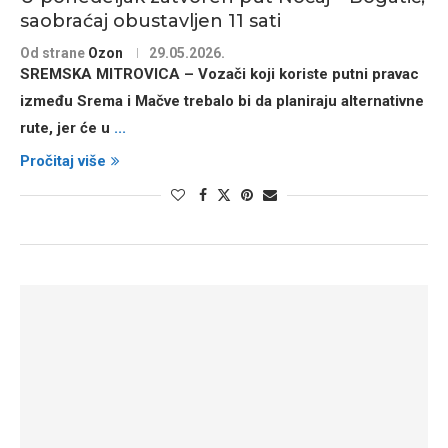
saobraćaj obustavljen 11 sati
Od strane
Ozon
29.05.2026.
SREMSKA MITROVICA
– Vozači koji koriste putni pravac
između Srema i Mačve trebalo bi da planiraju alternativne
rute, jer će u
...
Pročitaj više