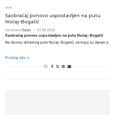
Vesti
Saobraćaj ponovo uspostavljen na putu
Noćaj–Bogatić
Od strane
Ozon
01.06.2026.
Saobraćaj ponovo uspostavljen na putu Noćaj–Bogatić
Na deonici državnog puta Noćaj–Bogatić, na kojoj su danas iz
...
Pročitaj više