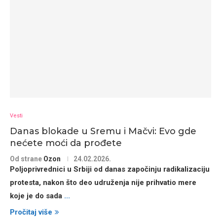
Vesti
Danas blokade u Sremu i Mačvi: Evo gde
nećete moći da prođete
Od strane
Ozon
24.02.2026.
Poljoprivrednici u Srbiji od danas započinju
radikalizaciju
protesta
, nakon što deo udruženja nije prihvatio mere
koje je do sada
...
Pročitaj više