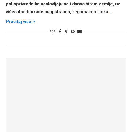
poljoprivrednika nastavljaju se i danas širom zemlje, uz
višesatne blokade magistralnih, regionalnih i loka
...
Pročitaj više