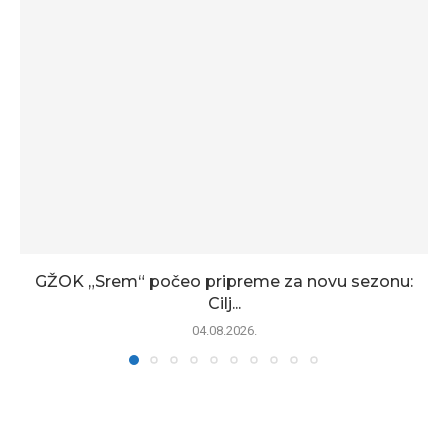
GŽOK „Srem“ počeo pripreme za novu sezonu:
Cilj...
04.08.2026.