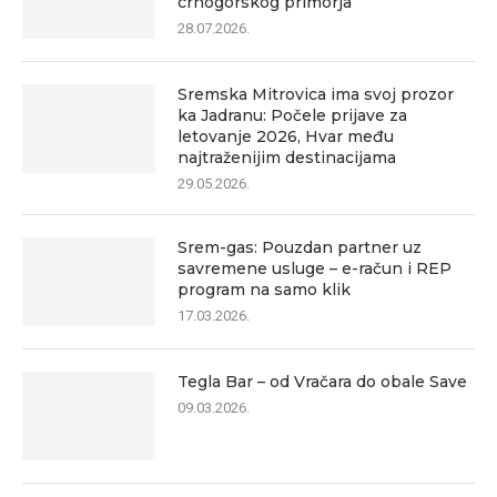
crnogorskog primorja
28.07.2026.
Sremska Mitrovica ima svoj prozor
ka Jadranu: Počele prijave za
letovanje 2026, Hvar među
najtraženijim destinacijama
29.05.2026.
Srem-gas: Pouzdan partner uz
savremene usluge – e-račun i REP
program na samo klik
17.03.2026.
Tegla Bar – od Vračara do obale Save
09.03.2026.