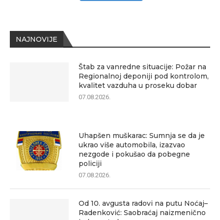
NAJNOVIJE
Štab za vanredne situacije: Požar na
Regionalnoj deponiji pod kontrolom,
kvalitet vazduha u proseku dobar
07.08.2026.
Uhapšen muškarac: Sumnja se da je
ukrao više automobila, izazvao
nezgode i pokušao da pobegne
policiji
07.08.2026.
Od 10. avgusta radovi na putu Noćaj–
Radenković: Saobraćaj naizmenično