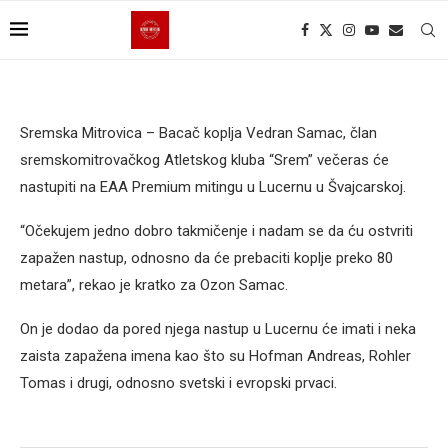
Sremska Mitrovica – Bacač koplja Vedran Samac, član
sremskomitrovačkog Atletskog kluba “Srem” večeras će
nastupiti na EAA Premium mitingu u Lucernu u Švajcarskoj.
“Očekujem jedno dobro takmičenje i nadam se da ću ostvriti
zapažen nastup, odnosno da će prebaciti koplje preko 80
metara”, rekao je kratko za Ozon Samac.
On je dodao da pored njega nastup u Lucernu će imati i neka
zaista zapažena imena kao što su Hofman Andreas, Rohler
Tomas i drugi, odnosno svetski i evropski prvaci.