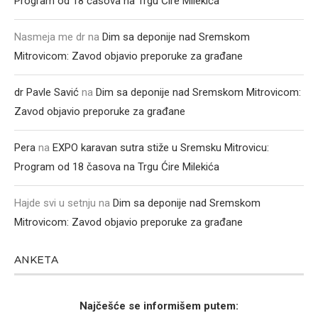
Program od 18 časova na Trgu Ćire Milekića
Nasmeja me dr
na
Dim sa deponije nad Sremskom
Mitrovicom: Zavod objavio preporuke za građane
dr Pavle Savić
na
Dim sa deponije nad Sremskom Mitrovicom:
Zavod objavio preporuke za građane
Pera
na
EXPO karavan sutra stiže u Sremsku Mitrovicu:
Program od 18 časova na Trgu Ćire Milekića
Hajde svi u setnju
na
Dim sa deponije nad Sremskom
Mitrovicom: Zavod objavio preporuke za građane
ANKETA
Najčešće se informišem putem: