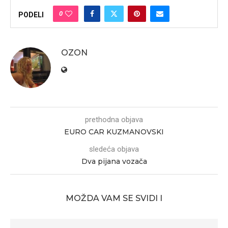
0
PODELI
OZON
prethodna objava
EURO CAR KUZMANOVSKI
sledeća objava
Dva pijana vozača
MOŽDA VAM SE SVIDI I