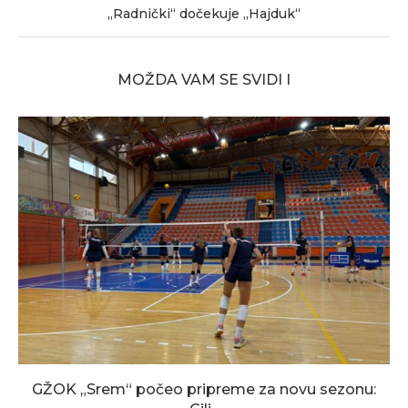
„Radnički“ dočekuje „Hajduk“
MOŽDA VAM SE SVIDI I
GŽOK „Srem“ počeo pripreme za novu sezonu: