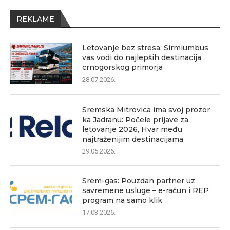
REKLAME
Letovanje bez stresa: Sirmiumbus
vas vodi do najlepših destinacija
crnogorskog primorja
28.07.2026.
Sremska Mitrovica ima svoj prozor
ka Jadranu: Počele prijave za
letovanje 2026, Hvar među
najtraženijim destinacijama
29.05.2026.
Srem-gas: Pouzdan partner uz
savremene usluge – e-račun i REP
program na samo klik
17.03.2026.