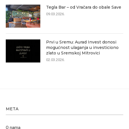
Tegla Bar – od Vračara do obale Save
09.03.2026.
Prvi u Sremu: Aurad Invest donosi
mogućnost ulaganja u investiciono
zlato u Sremskoj Mitrovici
02.03.2026.
META
O nama