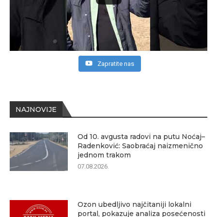
Zapratite nas
NAJNOVIJE
Od 10. avgusta radovi na putu Noćaj–
Radenković: Saobraćaj naizmenično
jednom trakom
07.08.2026.
Ozon ubedljivo najčitaniji lokalni
portal, pokazuje analiza posećenosti