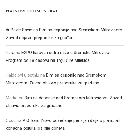
NAJNOVIJI KOMENTARI
dr Pavle Savić
na
Dim sa deponije nad Sremskom Mitrovicom:
Zavod objavio preporuke za građane
Pera
na
EXPO karavan sutra stiže u Sremsku Mitrovicu:
Program od 18 časova na Trgu Ćire Milekića
Hajde svi u setnju
na
Dim sa deponije nad Sremskom
Mitrovicom: Zavod objavio preporuke za građane
Marko
na
Dim sa deponije nad Sremskom Mitrovicom: Zavod
objavio preporuke za građane
Cccc
na
PIO fond: Novo povećanje penzija i dalje u planu, ali
konačna odluka još nije doneta