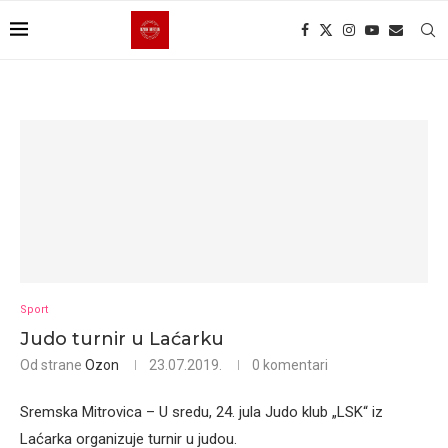
Sport
Judo turnir u Laćarku
Od strane
Ozon
23.07.2019.
0 komentari
Sremska Mitrovica – U sredu, 24. jula Judo klub „LSK“ iz
Laćarka organizuje turnir u judou.