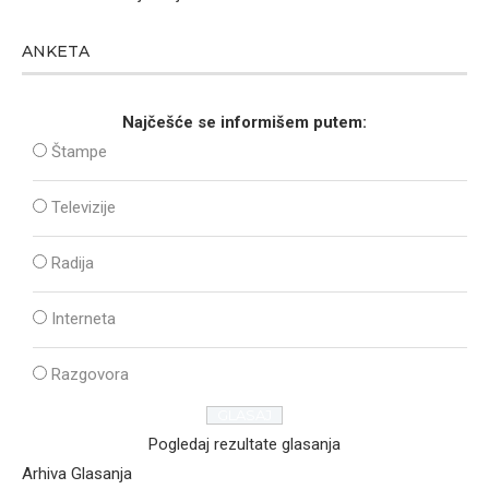
ANKETA
Najčešće se informišem putem:
Štampe
Televizije
Radija
Interneta
Razgovora
Pogledaj rezultate glasanja
Arhiva Glasanja