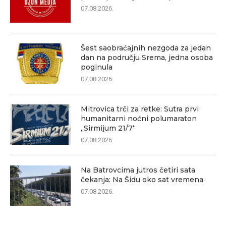
07.08.2026.
Šest saobraćajnih nezgoda za jedan
dan na području Srema, jedna osoba
poginula
07.08.2026.
Mitrovica trči za retke: Sutra prvi
humanitarni noćni polumaraton
„Sirmijum 21/7“
07.08.2026.
Na Batrovcima jutros četiri sata
čekanja: Na Šidu oko sat vremena
07.08.2026.