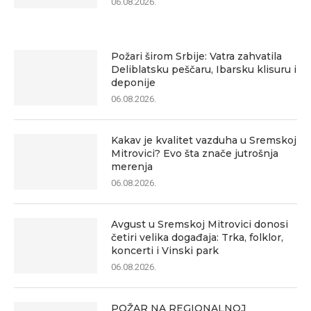
06.08.2026.
Požari širom Srbije: Vatra zahvatila
Deliblatsku peščaru, Ibarsku klisuru i
deponije
06.08.2026.
Kakav je kvalitet vazduha u Sremskoj
Mitrovici? Evo šta znače jutrošnja
merenja
06.08.2026.
Avgust u Sremskoj Mitrovici donosi
četiri velika događaja: Trka, folklor,
koncerti i Vinski park
06.08.2026.
POŽAR NA REGIONALNOJ