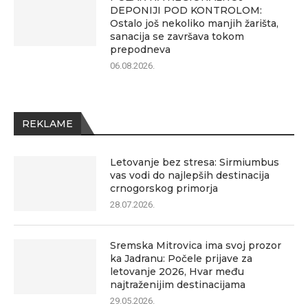
DEPONIJI POD KONTROLOM:
Ostalo još nekoliko manjih žarišta,
sanacija se završava tokom
prepodneva
06.08.2026.
REKLAME
Letovanje bez stresa: Sirmiumbus
vas vodi do najlepših destinacija
crnogorskog primorja
28.07.2026.
Sremska Mitrovica ima svoj prozor
ka Jadranu: Počele prijave za
letovanje 2026, Hvar među
najtraženijim destinacijama
29.05.2026.