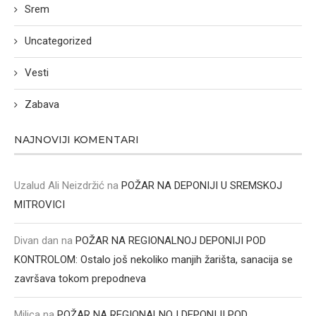
Srem
Uncategorized
Vesti
Zabava
NAJNOVIJI KOMENTARI
Uzalud Ali Neizdržić
na
POŽAR NA DEPONIJI U SREMSKOJ
MITROVICI
Divan dan
na
POŽAR NA REGIONALNOJ DEPONIJI POD
KONTROLOM: Ostalo još nekoliko manjih žarišta, sanacija se
završava tokom prepodneva
Milica
na
POŽAR NA REGIONALNOJ DEPONIJI POD