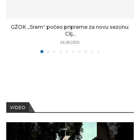
GŽOK „Srem“ počeo pripreme za novu sezonu:
Cilj...
04.08.2026.
VIDEO