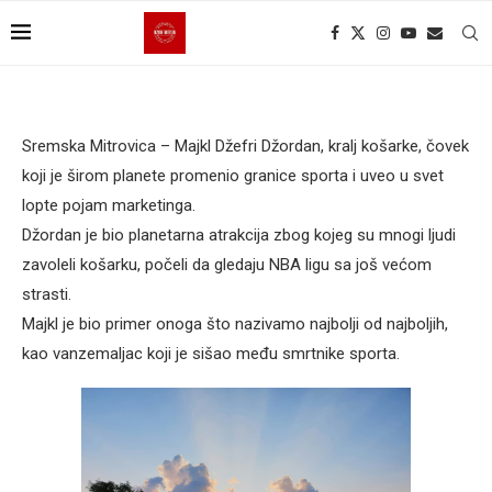
Sremska Mitrovica – Majkl Džefri Džordan, kralj košarke, čovek
koji je širom planete promenio granice sporta i uveo u svet
lopte pojam marketinga.
Džordan je bio planetarna atrakcija zbog kojeg su mnogi ljudi
zavoleli košarku, počeli da gledaju NBA ligu sa još većom
strasti.
Majkl je bio primer onoga što nazivamo najbolji od najboljih,
kao vanzemaljac koji je sišao među smrtnike sporta.