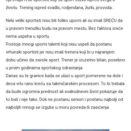
životu. Trening ispred svadbi, rodjendana, žurki, provoda…
Neki veliki sportisti nisu bili toliko uporni ali su imali SREĆU da
u pravom trenutku budu na pravom mestu. Bez faktora sreće
nema uspeha u sportu.
Postoje mnogi uporni talenti koji nisu uspeli da postanu
vrhunski sportisti jer nisu imali trenera koji bi u najranijem
dobu učinio da zavole sport. Trener je izuzetno bitan, posebno
u prvim godinama sportskog odrastanja.
Danas su te granice kada se ulazi u sport pomerene na dole i
deca vrlo rano kreću sa takmičarskim procesom. To bi trebala
da bude ogromna prednost ali svakodnevni život pokazuje da
to baš i nije tako. Dok ne postanu seniori i postanu najbolji od
najboljih mnogi se izgube u moru povreda ili zasićenja.