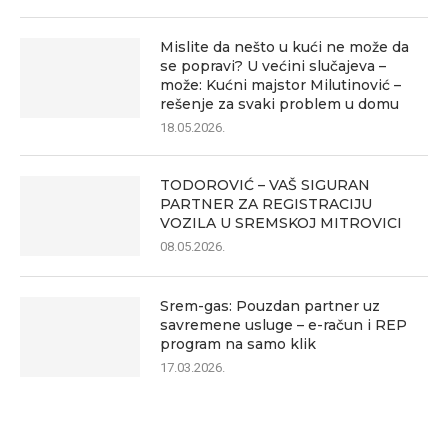
Mislite da nešto u kući ne može da
se popravi? U većini slučajeva –
može: Kućni majstor Milutinović –
rešenje za svaki problem u domu
18.05.2026.
TODOROVIĆ – VAŠ SIGURAN
PARTNER ZA REGISTRACIJU
VOZILA U SREMSKOJ MITROVICI
08.05.2026.
Srem-gas: Pouzdan partner uz
savremene usluge – e-račun i REP
program na samo klik
17.03.2026.