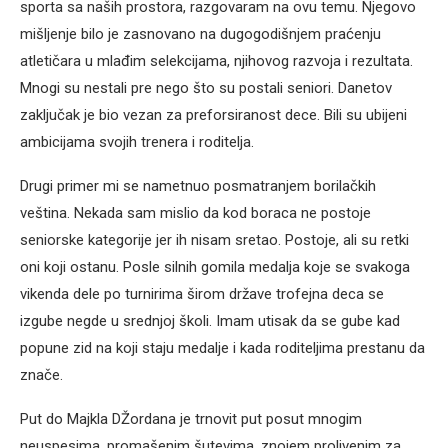
sporta sa naših prostora, razgovaram na ovu temu. Njegovo
mišljenje bilo je zasnovano na dugogodišnjem praćenju
atletičara u mlađim selekcijama, njihovog razvoja i rezultata.
Mnogi su nestali pre nego što su postali seniori. Danetov
zaključak je bio vezan za preforsiranost dece. Bili su ubijeni
ambicijama svojih trenera i roditelja.
Drugi primer mi se nametnuo posmatranjem borilačkih
veština. Nekada sam mislio da kod boraca ne postoje
seniorske kategorije jer ih nisam sretao. Postoje, ali su retki
oni koji ostanu. Posle silnih gomila medalja koje se svakoga
vikenda dele po turnirima širom države trofejna deca se
izgube negde u srednjoj školi. Imam utisak da se gube kad
popune zid na koji staju medalje i kada roditeljima prestanu da
znače.
Put do Majkla DŽordana je trnovit put posut mnogim
neuspesima, promašenim šutevima, znojem prolivenim za