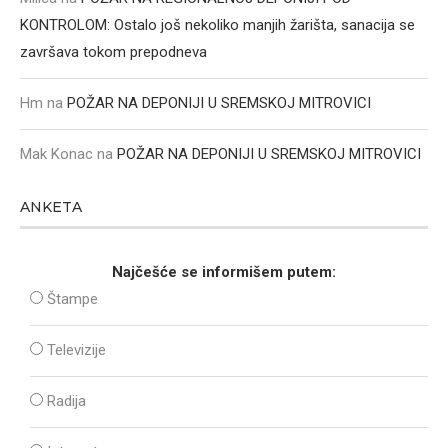
KONTROLOM: Ostalo još nekoliko manjih žarišta, sanacija se
završava tokom prepodneva
Hm
na
POŽAR NA DEPONIJI U SREMSKOJ MITROVICI
Mak Konac
na
POŽAR NA DEPONIJI U SREMSKOJ MITROVICI
ANKETA
Najčešće se informišem putem:
Štampe
Televizije
Radija