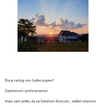
Šta je razlog ove čudne pojave?
Zasićenost i preforsiranost
Imao sam priliku da sa Danetom Koricom , velikim imenom