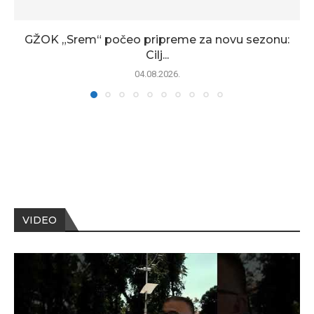
GŽOK „Srem“ počeo pripreme za novu sezonu:
Cilj...
04.08.2026.
VIDEO