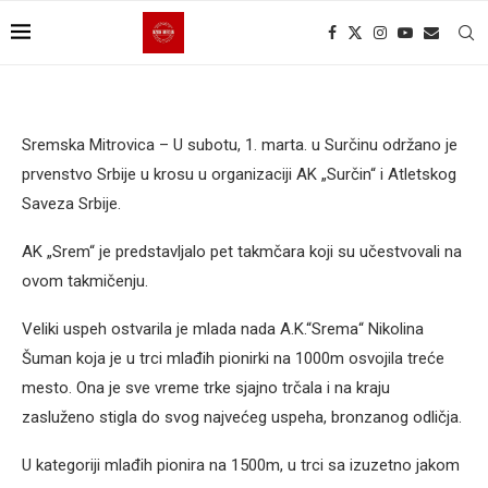
Sremska Mitrovica – U subotu, 1. marta. u Surčinu održano je
prvenstvo Srbije u krosu u organizaciji AK „Surčin“ i Atletskog
Saveza Srbije.
AK „Srem“ je predstavljalo pet takmčara koji su učestvovali na
ovom takmičenju.
Veliki uspeh ostvarila je mlada nada A.K.“Srema“ Nikolina
Šuman koja je u trci mlađih pionirki na 1000m osvojila treće
mesto. Ona je sve vreme trke sjajno trčala i na kraju
zasluženo stigla do svog najvećeg uspeha, bronzanog odličja.
U kategoriji mlađih pionira na 1500m, u trci sa izuzetno jakom