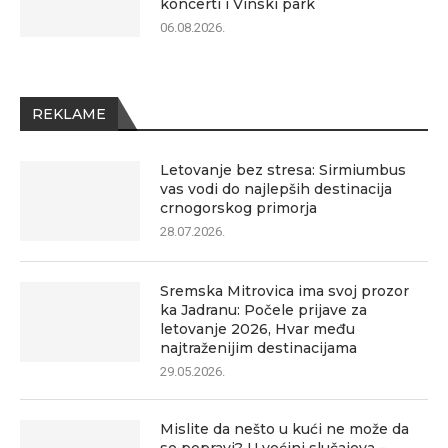
koncerti i Vinski park
06.08.2026.
REKLAME
Letovanje bez stresa: Sirmiumbus
vas vodi do najlepših destinacija
crnogorskog primorja
28.07.2026.
Sremska Mitrovica ima svoj prozor
ka Jadranu: Počele prijave za
letovanje 2026, Hvar među
najtraženijim destinacijama
29.05.2026.
Mislite da nešto u kući ne može da