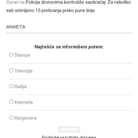
Goran
na
Policija dronovima kontroliše saobraćaj: Za nekoliko
sati snimljeno 15 preticanja preko pune linije
ANKETA
Najčešće se informišem putem:
Štampe
Televizije
Radija
Interneta
Razgovora
Pogledaj rezultate glasanja