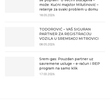
se popravi? U većini slučajeva –
može: Kućni majstor Milutinović –
rešenje za svaki problem u domu
18.05.2026.
TODOROVIĆ – VAŠ SIGURAN
PARTNER ZA REGISTRACIJU
VOZILA U SREMSKOJ MITROVICI
08.05.2026.
Srem-gas: Pouzdan partner uz
savremene usluge – e-račun i REP
program na samo klik
17.03.2026.