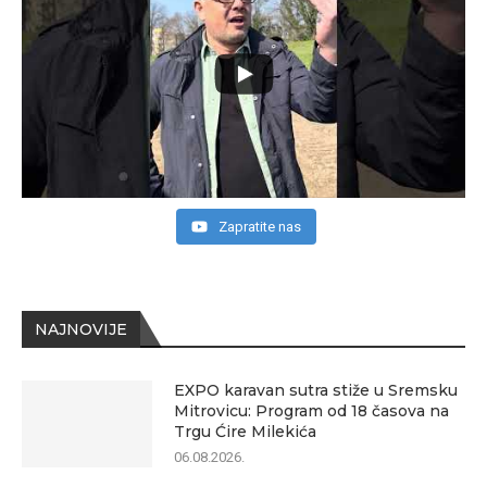
Zapratite nas
NAJNOVIJE
EXPO karavan sutra stiže u Sremsku
Mitrovicu: Program od 18 časova na
Trgu Ćire Milekića
06.08.2026.