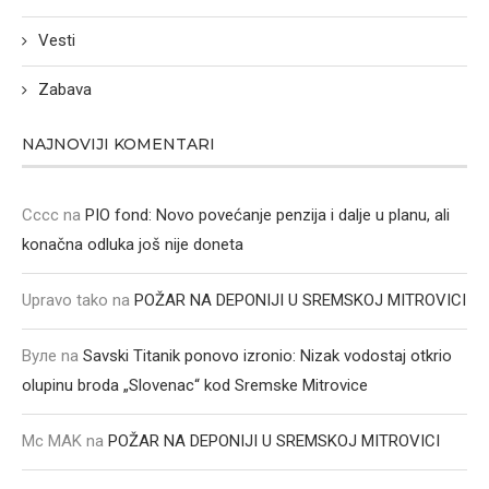
Vesti
Zabava
NAJNOVIJI KOMENTARI
Cccc
na
PIO fond: Novo povećanje penzija i dalje u planu, ali
konačna odluka još nije doneta
Upravo tako
na
POŽAR NA DEPONIJI U SREMSKOJ MITROVICI
Вуле
na
Savski Titanik ponovo izronio: Nizak vodostaj otkrio
olupinu broda „Slovenac“ kod Sremske Mitrovice
Mc MAK
na
POŽAR NA DEPONIJI U SREMSKOJ MITROVICI