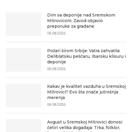
Dim sa deponije nad Sremskom
Mitrovicom: Zavod objavio
preporuke za građane
06.08.2026.
Požari širom Srbije: Vatra zahvatila
Deliblatsku peščaru, Ibarsku klisuru i
deponije
06.08.2026.
Kakav je kvalitet vazduha u Sremskoj
Mitrovici? Evo šta znače jutrošnja
merenja
06.08.2026.
Avgust u Sremskoj Mitrovici donosi
četiri velika događaja: Trka, folklor,