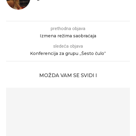
prethodna objava
Izmena režima saobraćaja
sledeća objava
Konferencija za grupu „Šesto čulo“
MOŽDA VAM SE SVIDI I