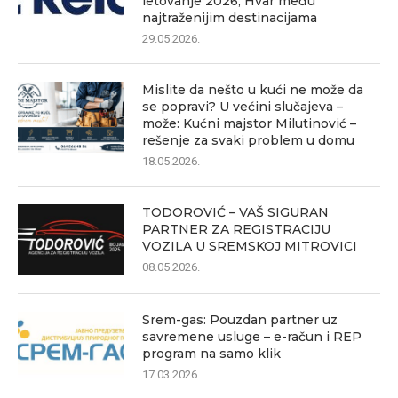
letovanje 2026, Hvar među
najtraženijim destinacijama
29.05.2026.
Mislite da nešto u kući ne može da
se popravi? U većini slučajeva –
može: Kućni majstor Milutinović –
rešenje za svaki problem u domu
18.05.2026.
TODOROVIĆ – VAŠ SIGURAN
PARTNER ZA REGISTRACIJU
VOZILA U SREMSKOJ MITROVICI
08.05.2026.
Srem-gas: Pouzdan partner uz
savremene usluge – e-račun i REP
program na samo klik
17.03.2026.