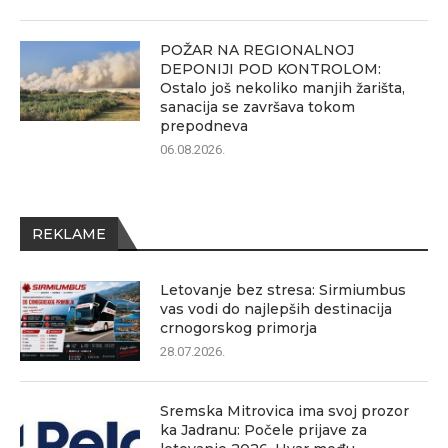
POŽAR NA REGIONALNOJ
DEPONIJI POD KONTROLOM:
Ostalo još nekoliko manjih žarišta,
sanacija se završava tokom
prepodneva
06.08.2026.
REKLAME
Letovanje bez stresa: Sirmiumbus
vas vodi do najlepših destinacija
crnogorskog primorja
28.07.2026.
Sremska Mitrovica ima svoj prozor
ka Jadranu: Počele prijave za