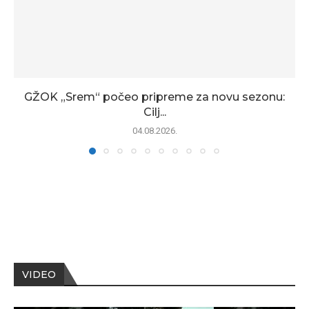
GŽOK „Srem“ počeo pripreme za novu sezonu:
Cilj...
04.08.2026.
VIDEO