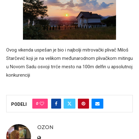
Ovog vikenda uspešan je bio i najbolji mitrovački plivač Miloš
Starčević koji je na velikom međunarodnom plivačkom mitingu
u Novom Sadu osvoji trrće mesto na 100m delfin u apsolutnoj
konkurenciji
0
PODELI
OZON