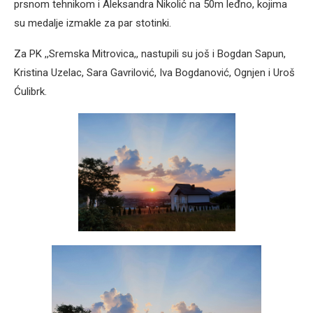
prsnom tehnikom i Aleksandra Nikolić na 50m leđno, kojima
su medalje izmakle za par stotinki.
Za PK ,,Sremska Mitrovica,, nastupili su još i Bogdan Sapun,
Kristina Uzelac, Sara Gavrilović, Iva Bogdanović, Ognjen i Uroš
Ćulibrk.