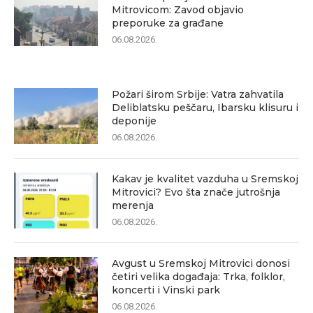
Mitrovicom: Zavod objavio
preporuke za građane
06.08.2026.
Požari širom Srbije: Vatra zahvatila
Deliblatsku peščaru, Ibarsku klisuru i
deponije
06.08.2026.
Kakav je kvalitet vazduha u Sremskoj
Mitrovici? Evo šta znače jutrošnja
merenja
06.08.2026.
Avgust u Sremskoj Mitrovici donosi
četiri velika događaja: Trka, folklor,
koncerti i Vinski park
06.08.2026.