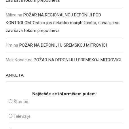
završava tokom prepodneva
Milica
na
POŽAR NA REGIONALNOJ DEPONIJI POD
KONTROLOM: Ostalo još nekoliko manjih žarišta, sanacija se
završava tokom prepodneva
Hm
na
POŽAR NA DEPONIJI U SREMSKOJ MITROVICI
Mak Konac
na
POŽAR NA DEPONIJI U SREMSKOJ MITROVICI
ANKETA
Najčešće se informišem putem:
Štampe
Televizije