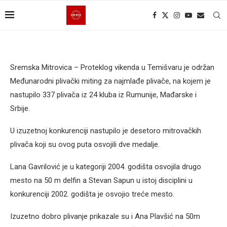
Sremska Mitrovica – Proteklog vikenda u Temišvaru je održan
Međunarodni plivački miting za najmlađe plivače, na kojem je
nastupilo 337 plivača iz 24 kluba iz Rumunije, Mađarske i
Srbije.
U izuzetnoj konkurenciji nastupilo je desetoro mitrovačkih
plivača koji su ovog puta osvojili dve medalje.
Lana Gavrilović je u kategoriji 2004. godišta osvojila drugo
mesto na 50 m delfin a Stevan Sapun u istoj disciplini u
konkurenciji 2002. godišta je osvojio treće mesto.
Izuzetno dobro plivanje prikazale su i Ana Plavšić na 50m