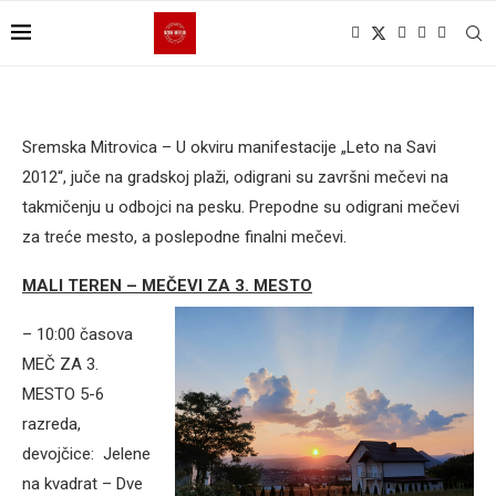
Sremska Mitrovica – U okviru manifestacije „Leto na Savi
2012“, juče na gradskoj plaži, odigrani su završni mečevi na
takmičenju u odbojci na pesku. Prepodne su odigrani mečevi
za treće mesto, a poslepodne finalni mečevi.
MALI TEREN – MEČEVI ZA 3. MESTO
– 10:00 časova
MEČ ZA 3.
MESTO 5-6
razreda,
devojčice: Jelene
na kvadrat – Dve