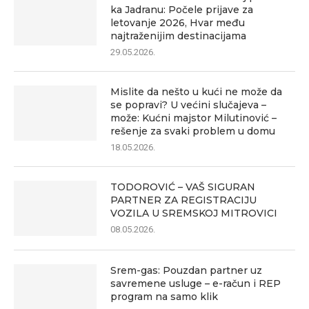
ka Jadranu: Počele prijave za
letovanje 2026, Hvar među
najtraženijim destinacijama
29.05.2026.
Mislite da nešto u kući ne može da
se popravi? U većini slučajeva –
može: Kućni majstor Milutinović –
rešenje za svaki problem u domu
18.05.2026.
TODOROVIĆ – VAŠ SIGURAN
PARTNER ZA REGISTRACIJU
VOZILA U SREMSKOJ MITROVICI
08.05.2026.
Srem-gas: Pouzdan partner uz
savremene usluge – e-račun i REP
program na samo klik