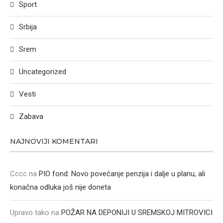
Sport
Srbija
Srem
Uncategorized
Vesti
Zabava
NAJNOVIJI KOMENTARI
Cccc
na
PIO fond: Novo povećanje penzija i dalje u planu, ali
konačna odluka još nije doneta
Upravo tako
na
POŽAR NA DEPONIJI U SREMSKOJ MITROVICI