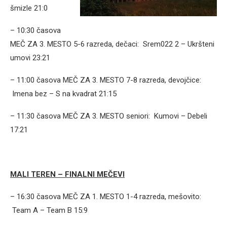
šmizle 21:0
– 10:30 časova
MEČ ZA 3. MESTO 5-6 razreda, dečaci: Srem022 2 – Ukršteni
umovi 23:21
– 11:00 časova MEČ ZA 3. MESTO 7-8 razreda, devojčice:
Imena bez – S na kvadrat 21:15
– 11:30 časova MEČ ZA 3. MESTO seniori: Kumovi – Debeli
17:21
MALI TEREN – FINALNI MEČEVI
– 16:30 časova MEČ ZA 1. MESTO 1-4 razreda, mešovito:
Team A – Team B 15:9