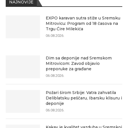
NAJNOVIJE
EXPO karavan sutra stiže u Sremsku
Mitrovicu: Program od 18 časova na
Trgu Ćire Milekića
06.08.2026.
Dim sa deponije nad Sremskom
Mitrovicom: Zavod objavio
preporuke za građane
06.08.2026.
Požari širom Srbije: Vatra zahvatila
Deliblatsku peščaru, Ibarsku klisuru i
deponije
06.08.2026.
Kakav je kvalitet vazduha u Sremskoj