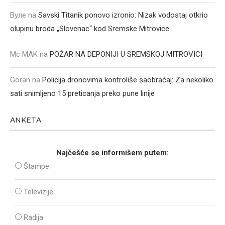
Вуле
na
Savski Titanik ponovo izronio: Nizak vodostaj otkrio
olupinu broda „Slovenac“ kod Sremske Mitrovice
Mc MAK
na
POŽAR NA DEPONIJI U SREMSKOJ MITROVICI
Goran
na
Policija dronovima kontroliše saobraćaj: Za nekoliko
sati snimljeno 15 preticanja preko pune linije
ANKETA
Najčešće se informišem putem:
Štampe
Televizije
Radija