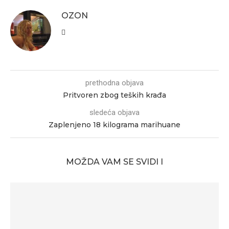
OZON
prethodna objava
Pritvoren zbog teških krađa
sledeća objava
Zaplenjeno 18 kilograma marihuane
MOŽDA VAM SE SVIDI I