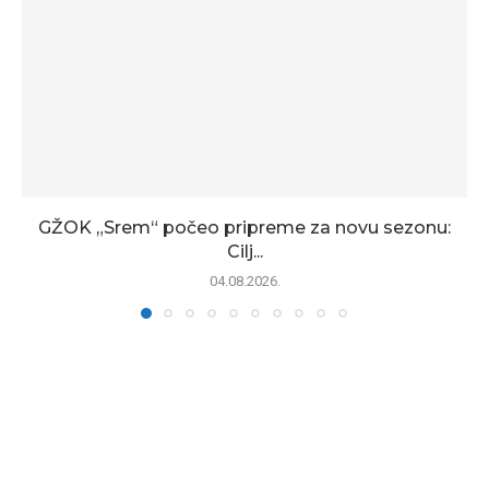
GŽOK „Srem“ počeo pripreme za novu sezonu:
Cilj...
04.08.2026.