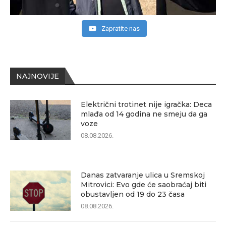
Zapratite nas
NAJNOVIJE
Električni trotinet nije igračka: Deca
mlađa od 14 godina ne smeju da ga
voze
08.08.2026.
Danas zatvaranje ulica u Sremskoj
Mitrovici: Evo gde će saobraćaj biti
obustavljen od 19 do 23 časa
08.08.2026.