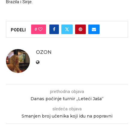
Brazila i Sirije.
0
PODELI
OZON
prethodna objava
Danas počinje turnir „Leteći Jaša“
sledeća objava
Smanjen broj učenika koji idu na popravni