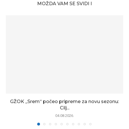
MOŽDA VAM SE SVIDI I
GŽOK „Srem“ počeo pripreme za novu sezonu:
Cilj...
04.08.2026.