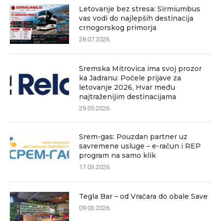
Letovanje bez stresa: Sirmiumbus
vas vodi do najlepših destinacija
crnogorskog primorja
28.07.2026.
Sremska Mitrovica ima svoj prozor
ka Jadranu: Počele prijave za
letovanje 2026, Hvar među
najtraženijim destinacijama
29.05.2026.
Srem-gas: Pouzdan partner uz
savremene usluge – e-račun i REP
program na samo klik
17.03.2026.
Tegla Bar – od Vračara do obale Save
09.03.2026.