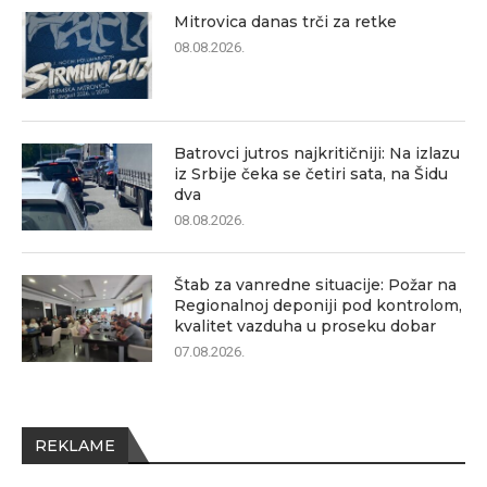
Mitrovica danas trči za retke
08.08.2026.
Batrovci jutros najkritičniji: Na izlazu
iz Srbije čeka se četiri sata, na Šidu
dva
08.08.2026.
Štab za vanredne situacije: Požar na
Regionalnoj deponiji pod kontrolom,
kvalitet vazduha u proseku dobar
07.08.2026.
REKLAME