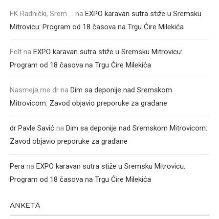
FK Radnički, Srem ...
na
EXPO karavan sutra stiže u Sremsku
Mitrovicu: Program od 18 časova na Trgu Ćire Milekića
Felt
na
EXPO karavan sutra stiže u Sremsku Mitrovicu:
Program od 18 časova na Trgu Ćire Milekića
Nasmeja me dr
na
Dim sa deponije nad Sremskom
Mitrovicom: Zavod objavio preporuke za građane
dr Pavle Savić
na
Dim sa deponije nad Sremskom Mitrovicom:
Zavod objavio preporuke za građane
Pera
na
EXPO karavan sutra stiže u Sremsku Mitrovicu:
Program od 18 časova na Trgu Ćire Milekića
ANKETA