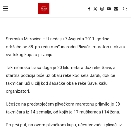
Sremska Mitrovica – U nedelju 7.Avgusta 2011. godine
održaće se 38. po redu međunarodni Plivački maraton u okviru
svetskog kupa u plivanju.
Takmičarska trasa duga je 20 kilometara duž reke Save, a
startna pozicija biće uz obalu reke kod sela Jarak, dok će
takmičari ući u cilj kod šabačke obale reke Save, kažu
organizatori.
Učešće na predstojećem plivačkom maratonu prijavilo je 38
takmičara iz 14 zemalja, od kojih je 17 muškaraca i 14 žena.
Po prvi put, na ovom plivačkom kupu, učestvovaće i plivači iz