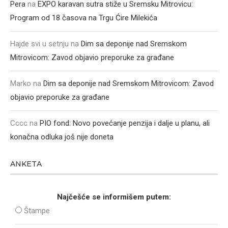
Pera
na
EXPO karavan sutra stiže u Sremsku Mitrovicu:
Program od 18 časova na Trgu Ćire Milekića
Hajde svi u setnju
na
Dim sa deponije nad Sremskom
Mitrovicom: Zavod objavio preporuke za građane
Marko
na
Dim sa deponije nad Sremskom Mitrovicom: Zavod
objavio preporuke za građane
Cccc
na
PIO fond: Novo povećanje penzija i dalje u planu, ali
konačna odluka još nije doneta
ANKETA
Najčešće se informišem putem:
Štampe