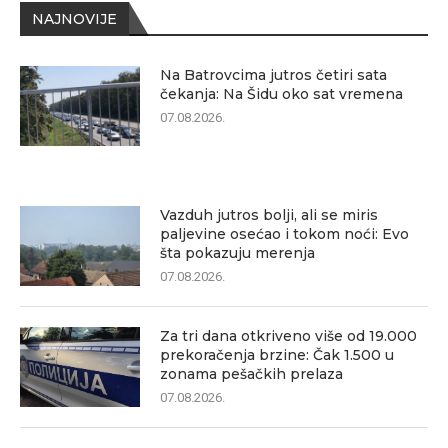
NAJNOVIJE
Na Batrovcima jutros četiri sata
čekanja: Na Šidu oko sat vremena
07.08.2026.
Vazduh jutros bolji, ali se miris
paljevine osećao i tokom noći: Evo
šta pokazuju merenja
07.08.2026.
Za tri dana otkriveno više od 19.000
prekoračenja brzine: Čak 1.500 u
zonama pešačkih prelaza
07.08.2026.