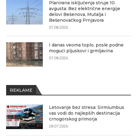
Planirana isključenja struje 10.
avgusta: Bez električne energije
delovi Bešenova, Mutalja i
Bešenovačkog Prnjavora
07.08.2026.
I danas veoma toplo, posle podne
mogući pljuskovi i grmljavina
07.08.2026.
REKLAME
Letovanje bez stresa: Sirmiumbus
vas vodi do najlepših destinacija
crnogorskog primorja
28.07.2026.