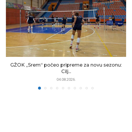
GŽOK „Srem“ počeo pripreme za novu sezonu:
Cilj...
04.08.2026.