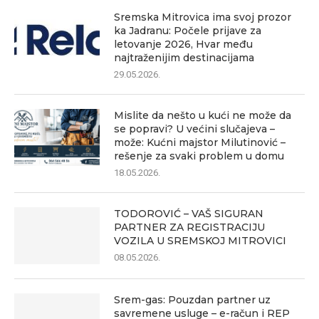
Sremska Mitrovica ima svoj prozor
ka Jadranu: Počele prijave za
letovanje 2026, Hvar među
najtraženijim destinacijama
29.05.2026.
Mislite da nešto u kući ne može da
se popravi? U većini slučajeva –
može: Kućni majstor Milutinović –
rešenje za svaki problem u domu
18.05.2026.
TODOROVIĆ – VAŠ SIGURAN
PARTNER ZA REGISTRACIJU
VOZILA U SREMSKOJ MITROVICI
08.05.2026.
Srem-gas: Pouzdan partner uz
savremene usluge – e-račun i REP