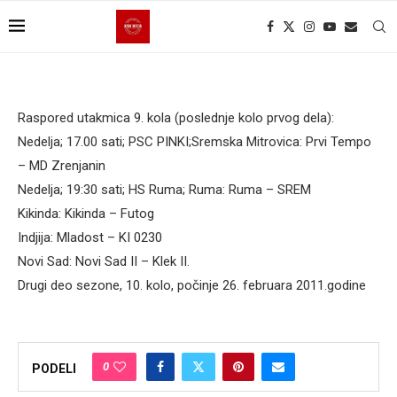
Raspored utakmica 9. kola (poslednje kolo prvog dela):
Nedelja; 17.00 sati; PSC PINKI;Sremska Mitrovica: Prvi Tempo
– MD Zrenjanin
Nedelja; 19:30 sati; HS Ruma; Ruma: Ruma – SREM
Kikinda: Kikinda – Futog
Indjija: Mladost – KI 0230
Novi Sad: Novi Sad II – Klek II.
Drugi deo sezone, 10. kolo, počinje 26. februara 2011.godine
0
PODELI