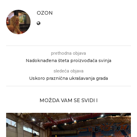
OZON
prethodna objava
Nadoknađena šteta proizvođača svinja
sledeća objava
Uskoro praznična ukrašavanja grada
MOŽDA VAM SE SVIDI I