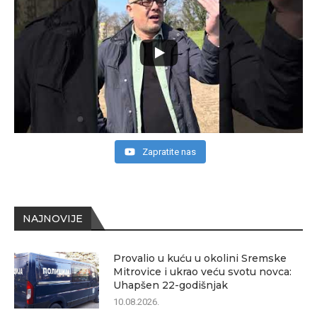
Zapratite nas
NAJNOVIJE
Provalio u kuću u okolini Sremske
Mitrovice i ukrao veću svotu novca:
Uhapšen 22-godišnjak
10.08.2026.