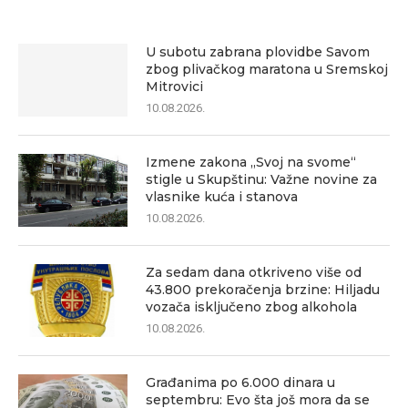
U subotu zabrana plovidbe Savom
zbog plivačkog maratona u Sremskoj
Mitrovici
10.08.2026.
Izmene zakona „Svoj na svome“
stigle u Skupštinu: Važne novine za
vlasnike kuća i stanova
10.08.2026.
Za sedam dana otkriveno više od
43.800 prekoračenja brzine: Hiljadu
vozača isključeno zbog alkohola
10.08.2026.
Građanima po 6.000 dinara u
septembru: Evo šta još mora da se