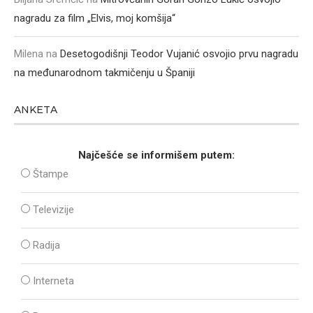
nagradu za film „Elvis, moj komšija“
Milena
na
Desetogodišnji Teodor Vujanić osvojio prvu nagradu
na međunarodnom takmičenju u Španiji
ANKETA
Najčešće se informišem putem:
Štampe
Televizije
Radija
Interneta