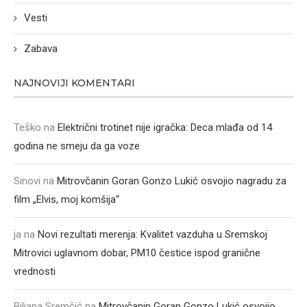
Vesti
Zabava
NAJNOVIJI KOMENTARI
Teško
na
Električni trotinet nije igračka: Deca mlađa od 14
godina ne smeju da ga voze
Sinovi
na
Mitrovčanin Goran Gonzo Lukić osvojio nagradu za
film „Elvis, moj komšija“
ja
na
Novi rezultati merenja: Kvalitet vazduha u Sremskoj
Mitrovici uglavnom dobar, PM10 čestice ispod granične
vrednosti
Biljana Sremčić
na
Mitrovčanin Goran Gonzo Lukić osvojio