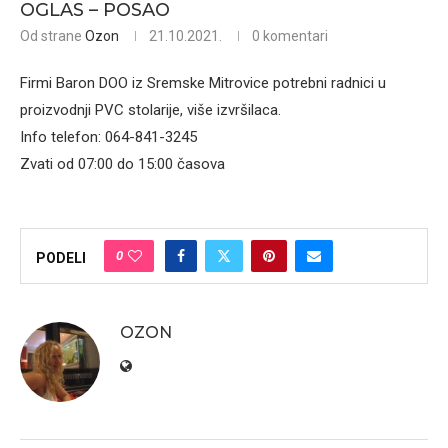
OGLAS – POSAO
Od strane
Ozon
21.10.2021.
0 komentari
Firmi Baron DOO iz Sremske Mitrovice potrebni radnici u
proizvodnji PVC stolarije, više izvršilaca.
Info telefon: 064-841-3245
Zvati od 07:00 do 15:00 časova
0
PODELI
OZON