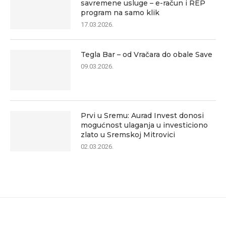
savremene usluge – e-račun i REP
program na samo klik
17.03.2026.
Tegla Bar – od Vračara do obale Save
09.03.2026.
Prvi u Sremu: Aurad Invest donosi
mogućnost ulaganja u investiciono
zlato u Sremskoj Mitrovici
02.03.2026.