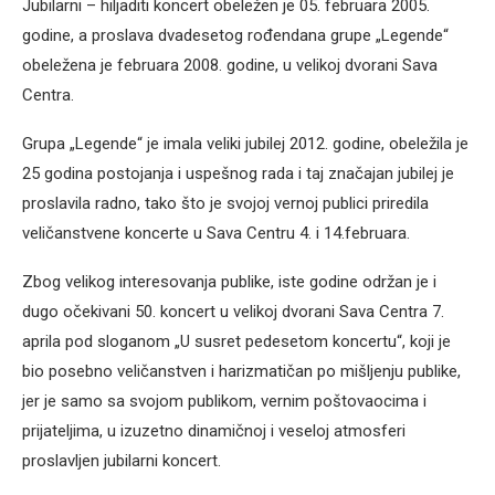
Jubilarni – hiljaditi koncert obeležen je 05. februara 2005.
godine, a proslava dvadesetog rođendana grupe „Legende“
obeležena je februara 2008. godine, u velikoj dvorani Sava
Centra.
Grupa „Legende“ je imala veliki jubilej 2012. godine, obeležila je
25 godina postojanja i uspešnog rada i taj značajan jubilej je
proslavila radno, tako što je svojoj vernoj publici priredila
veličanstvene koncerte u Sava Centru 4. i 14.februara.
Zbog velikog interesovanja publike, iste godine održan je i
dugo očekivani 50. koncert u velikoj dvorani Sava Centra 7.
aprila pod sloganom „U susret pedesetom koncertu“, koji je
bio posebno veličanstven i harizmatičan po mišljenju publike,
jer je samo sa svojom publikom, vernim poštovaocima i
prijateljima, u izuzetno dinamičnoj i veseloj atmosferi
proslavljen jubilarni koncert.