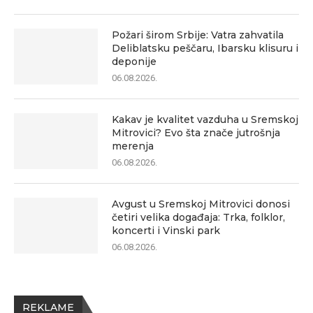
Požari širom Srbije: Vatra zahvatila
Deliblatsku peščaru, Ibarsku klisuru i
deponije
06.08.2026.
Kakav je kvalitet vazduha u Sremskoj
Mitrovici? Evo šta znače jutrošnja
merenja
06.08.2026.
Avgust u Sremskoj Mitrovici donosi
četiri velika događaja: Trka, folklor,
koncerti i Vinski park
06.08.2026.
REKLAME