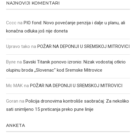
NAJNOVIJI KOMENTARI
Cccc
na
PIO fond: Novo povećanje penzija i dalje u planu, ali
konačna odluka još nije doneta
Upravo tako
na
POŽAR NA DEPONIJI U SREMSKOJ MITROVICI
Вуле
na
Savski Titanik ponovo izronio: Nizak vodostaj otkrio
olupinu broda „Slovenac“ kod Sremske Mitrovice
Mc MAK
na
POŽAR NA DEPONIJI U SREMSKOJ MITROVICI
Goran
na
Policija dronovima kontroliše saobraćaj: Za nekoliko
sati snimljeno 15 preticanja preko pune linije
ANKETA