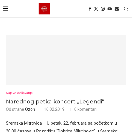
Najave dešavanja
Narednog petka koncert „Legendi“
Od strane
Ozon
16.02.2019.
0 komentari
Sremska Mitrovica – U petak, 22. februara sa početkom u
20:00 časova u Pozorištu “Dobrica Milutinović” u Sremskoj