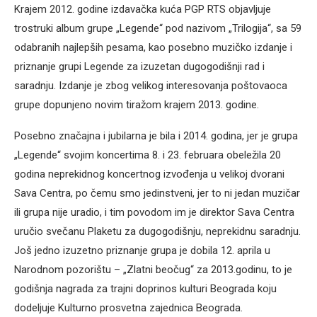
Krajem 2012. godine izdavačka kuća PGP RTS objavljuje
trostruki album grupe „Legende“ pod nazivom „Trilogija“, sa 59
odabranih najlepših pesama, kao posebno muzičko izdanje i
priznanje grupi Legende za izuzetan dugogodišnji rad i
saradnju. Izdanje je zbog velikog interesovanja poštovaoca
grupe dopunjeno novim tiražom krajem 2013. godine.
Posebno značajna i jubilarna je bila i 2014. godina, jer je grupa
„Legende“ svojim koncertima 8. i 23. februara obeležila 20
godina neprekidnog koncertnog izvođenja u velikoj dvorani
Sava Centra, po čemu smo jedinstveni, jer to ni jedan muzičar
ili grupa nije uradio, i tim povodom im je direktor Sava Centra
uručio svečanu Plaketu za dugogodišnju, neprekidnu saradnju.
Još jedno izuzetno priznanje grupa je dobila 12. aprila u
Narodnom pozorištu – „Zlatni beočug“ za 2013.godinu, to je
godišnja nagrada za trajni doprinos kulturi Beograda koju
dodeljuje Kulturno prosvetna zajednica Beograda.