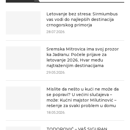
Letovanje bez stresa: Sirmiumbus
vas vodi do najlepših destinacija
crnogorskog primorja
28.07.2026.
Sremska Mitrovica ima svoj prozor
ka Jadranu: Počele prijave za
letovanje 2026, Hvar među
najtraženijim destinacijama
29.05.2026.
Mislite da nešto u kući ne može da
se popravi? U većini slučajeva –
može: Kućni majstor Milutinović –
rešenje za svaki problem u domu
18.05.2026.
TODOROVIĆ – VAŠ SIGURAN