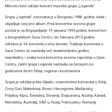
Mitrovici biće održan koncert muzičke grupe „Legende“.
Grupa „Legende“ osnovana je u Beogradu 1988. godine, kada i
objavljuje svoj prvi album. Prva koncertna sezona grupe
počela je na Bogojavljanje 19. januara 1995.godine, koncertom
u beogradskom Sava Centru i do februara 2015.godine
održano je 54. koncerta u istoj dvorani. Tradicija koncerata u
Sava Centru se nastavlja već dvadesetjednu godinu
neprekidno, i svaka nova koncertna sezona započinje u Sava
Centru, zatim grupa Legende nastavlja sa turnejom po
gradovima širom Srbije, regiona i inostranstva.
Grupa je održala preko hiljadu i osamstotina koncerata u Srbiji,
Crnoj Gori, Makedoniji, Bosni i Hercegovini, Mađarskoj,
Poljskoj, Kipru, Švedskoj, Sloveniji, Švajcarskoj, Austriji, Kanadi,
Nemačkoj, Australiji, SAD-u, Rusiji, Francuskoj i Rumuniji.