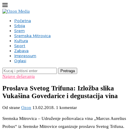
Početna
Srbija
Srem
Sremska Mitrovica
Kultura
Sport
Zabava
Impressum
Oglasi
Pretraga
Najave dešavanja
Proslava Svetog Trifuna: Izložba slika
Vukašina Govedarice i degustacija vina
Od strane
Ozon
13.02.2018.
1 komentar
Sremska Mitrovica – Udruženje poštovalaca vina „Marcus Aurelius
Probus“ iz Sremske Mitrovice organizuje proslavu Svetog Trifuna.