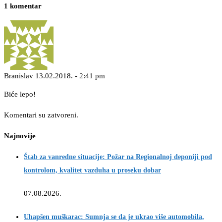
1 komentar
Branislav
13.02.2018. - 2:41 pm
Biće lepo!
Komentari su zatvoreni.
Najnovije
Štab za vanredne situacije: Požar na Regionalnoj deponiji pod
kontrolom, kvalitet vazduha u proseku dobar
07.08.2026.
Uhapšen muškarac: Sumnja se da je ukrao više automobila,