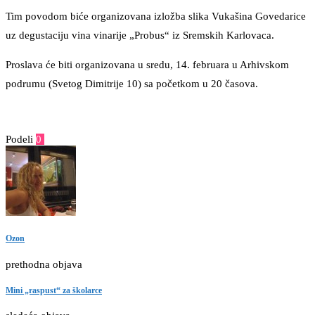
Tim povodom biće organizovana izložba slika Vukašina Govedarice
uz degustaciju vina vinarije „Probus“ iz Sremskih Karlovaca.
Proslava će biti organizovana u sredu, 14. februara u Arhivskom
podrumu (Svetog Dimitrije 10) sa početkom u 20 časova.
Podeli
0
Facebook
Twitter
Pinterest
Email
Ozon
prethodna objava
Mini „raspust“ za školarce