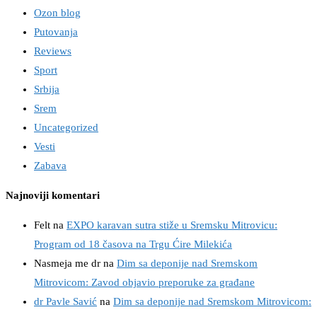
Ozon blog
Putovanja
Reviews
Sport
Srbija
Srem
Uncategorized
Vesti
Zabava
Najnoviji komentari
Felt
na
EXPO karavan sutra stiže u Sremsku Mitrovicu:
Program od 18 časova na Trgu Ćire Milekića
Nasmeja me dr
na
Dim sa deponije nad Sremskom
Mitrovicom: Zavod objavio preporuke za građane
dr Pavle Savić
na
Dim sa deponije nad Sremskom Mitrovicom: