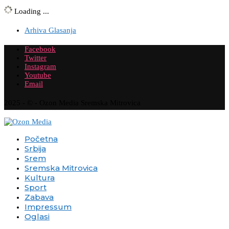
Loading ...
Arhiva Glasanja
Facebook
Twitter
Instagram
Youtube
Email
2025 - © - Ozon Media Sremska Mitrovica
Početna
Srbija
Srem
Sremska Mitrovica
Kultura
Sport
Zabava
Impressum
Oglasi