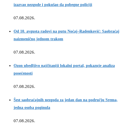
izazvao nezgode i pokušao da pobegne policiji
07.08.2026.
Od 10. avgusta radovi na putu Noćaj–Radenković: Saobraćaj
naizmenično jednom trakom
07.08.2026.
Ozon ubedljivo najčitaniji lokalni portal, pokazuje analiza
posećenosti
07.08.2026.
Šest saobraćajnih nezgoda za jedan dan na području Srema,
jedna osoba poginula
07.08.2026.