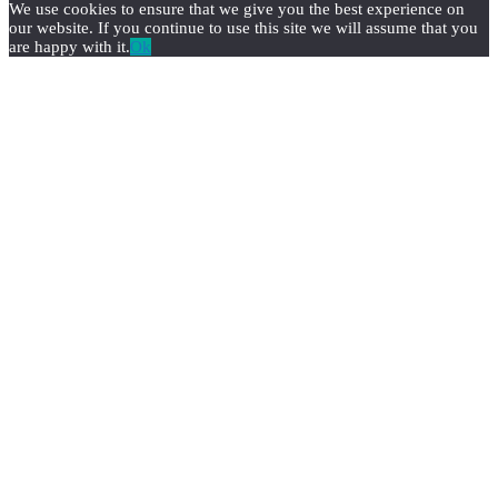
We use cookies to ensure that we give you the best experience on
our website. If you continue to use this site we will assume that you
are happy with it.
Ok