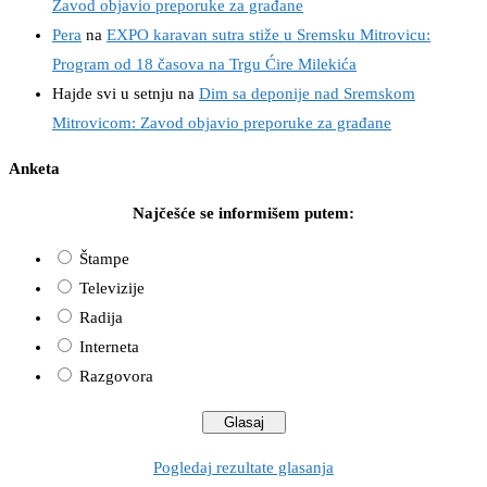
Zavod objavio preporuke za građane
Pera
na
EXPO karavan sutra stiže u Sremsku Mitrovicu:
Program od 18 časova na Trgu Ćire Milekića
Hajde svi u setnju
na
Dim sa deponije nad Sremskom
Mitrovicom: Zavod objavio preporuke za građane
Anketa
Najčešće se informišem putem:
Štampe
Televizije
Radija
Interneta
Razgovora
Pogledaj rezultate glasanja