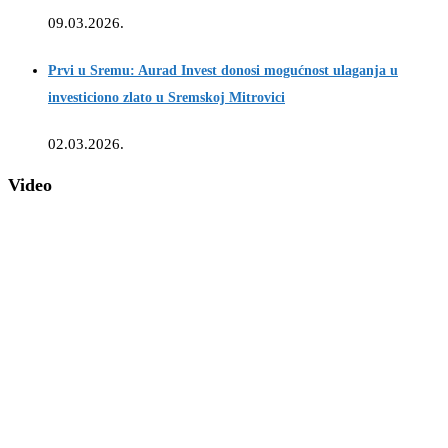
09.03.2026.
Prvi u Sremu: Aurad Invest donosi mogućnost ulaganja u
investiciono zlato u Sremskoj Mitrovici
02.03.2026.
Video