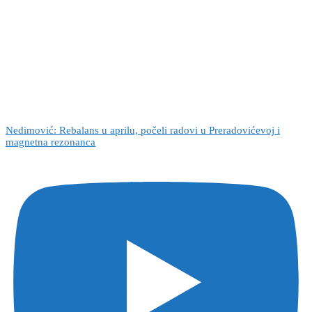
Nedimović: Rebalans u aprilu, počeli radovi u Preradovićevoj i
magnetna rezonanca