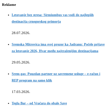
Reklame
Letovanje bez stresa: Sirmiumbus vas vodi do najlepših
destinacija crnogorskog primorja
28.07.2026.
Sremska Mitrovica ima svoj prozor ka Jadranu: Počele prijave
za letovanje 2026, Hvar među najtraženijim destinacijama
29.05.2026.
Srem-gas: Pouzdan partner uz savremene usluge – e-račun i
REP program na samo klik
17.03.2026.
Tegla Bar – od Vračara do obale Save