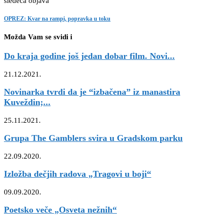
sledeća objava
OPREZ: Kvar na rampi, popravka u toku
Možda Vam se svidi i
Do kraja godine još jedan dobar film. Novi...
21.12.2021.
Novinarka tvrdi da je “izbačena” iz manastira
Kuveždin;...
25.11.2021.
Grupa The Gamblers svira u Gradskom parku
22.09.2020.
Izložba dečjih radova „Tragovi u boji“
09.09.2020.
Poetsko veče „Osveta nežnih“