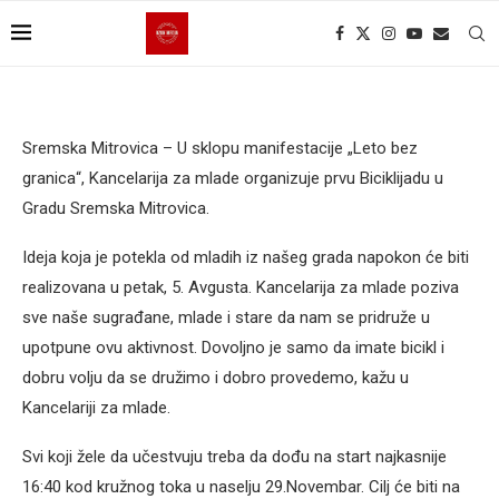
Sremska Mitrovica – U sklopu manifestacije „Leto bez
granica“, Kancelarija za mlade organizuje prvu Biciklijadu u
Gradu Sremska Mitrovica.
Ideja koja je potekla od mladih iz našeg grada napokon će biti
realizovana u petak, 5. Avgusta. Kancelarija za mlade poziva
sve naše sugrađane, mlade i stare da nam se pridruže u
upotpune ovu aktivnost. Dovoljno je samo da imate bicikl i
dobru volju da se družimo i dobro provedemo, kažu u
Kancelariji za mlade.
Svi koji žele da učestvuju treba da dođu na start najkasnije
16:40 kod kružnog toka u naselju 29.Novembar. Cilj će biti na