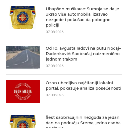
Uhapšen muškarac: Sumnja se da je
ukrao više automobila, izazvao
nezgode i pokušao da pobegne
policiji
07.08.2026.
Od 10. avgusta radovi na putu Noćaj–
Radenković: Saobraćaj naizmenično
jednom trakom
07.08.2026.
Ozon ubedljivo najčitaniji lokalni
portal, pokazuje analiza posećenosti
07.08.2026.
Šest saobraćajnih nezgoda za jedan
dan na području Srema, jedna osoba