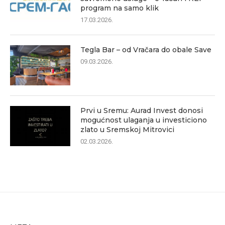
program na samo klik
17.03.2026.
Tegla Bar – od Vračara do obale Save
09.03.2026.
Prvi u Sremu: Aurad Invest donosi
mogućnost ulaganja u investiciono
zlato u Sremskoj Mitrovici
02.03.2026.