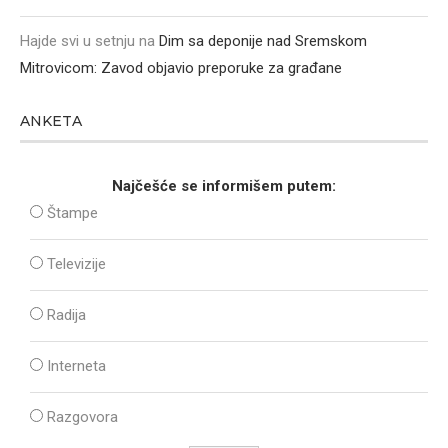
Hajde svi u setnju
na
Dim sa deponije nad Sremskom
Mitrovicom: Zavod objavio preporuke za građane
ANKETA
Najčešće se informišem putem:
Štampe
Televizije
Radija
Interneta
Razgovora