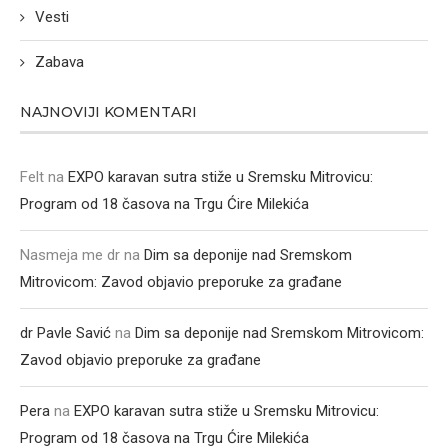
Vesti
Zabava
NAJNOVIJI KOMENTARI
Felt
na
EXPO karavan sutra stiže u Sremsku Mitrovicu:
Program od 18 časova na Trgu Ćire Milekića
Nasmeja me dr
na
Dim sa deponije nad Sremskom
Mitrovicom: Zavod objavio preporuke za građane
dr Pavle Savić
na
Dim sa deponije nad Sremskom Mitrovicom:
Zavod objavio preporuke za građane
Pera
na
EXPO karavan sutra stiže u Sremsku Mitrovicu:
Program od 18 časova na Trgu Ćire Milekića