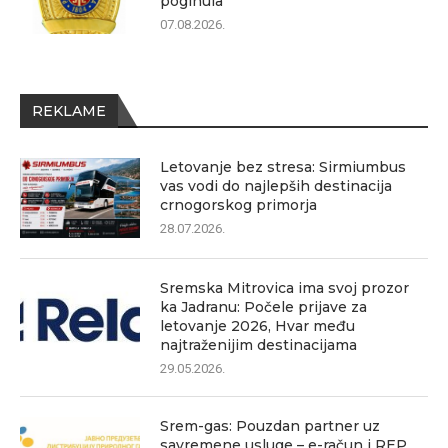
poginula
07.08.2026.
REKLAME
Letovanje bez stresa: Sirmiumbus
vas vodi do najlepših destinacija
crnogorskog primorja
28.07.2026.
Sremska Mitrovica ima svoj prozor
ka Jadranu: Počele prijave za
letovanje 2026, Hvar među
najtraženijim destinacijama
29.05.2026.
Srem-gas: Pouzdan partner uz
savremene usluge – e-račun i REP