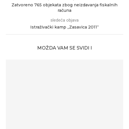
Zatvoreno 765 objekata zbog neizdavanja fiskalnih
računa
sledeća objava
Istraživački kamp „Zasavica 2011“
MOŽDA VAM SE SVIDI I