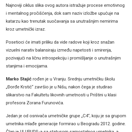
Najnoviji ciklus slika ovog autora istražuje procese emotivnog
i mentalnog pročišćenja, dok sam naziv izložbe upućuje na
katarzu kao trenutak suočavanja sa unutrašnjim nemirima
kroz umetnički izraz.
Posetioci će imati priliku da vide radove koji kroz snažan
vizuelni narativ balansiraju između napetosti i smirenja,
pozivajući na ličnu introspekciju i promišljanje o unutrašnjim
stanjima i emocijama.
Marko Stajić
rođen je u Vranju. Srednju umetničku školu
„Đorđe Krstić“ završio je u Nišu, nakon čega je studirao
slikarstvo na Fakultetu likovnih umetnosti u Prištini u klasi
profesora Zorana Furunovića.
Jedan je od osnivača umetničke grupe „C4“, koju je sa grupom
umetnika mlađe generacije formirao u Beogradu 2012. godine.
Član je ULUPUDS-a sa statusom samostalnog umetnika, a