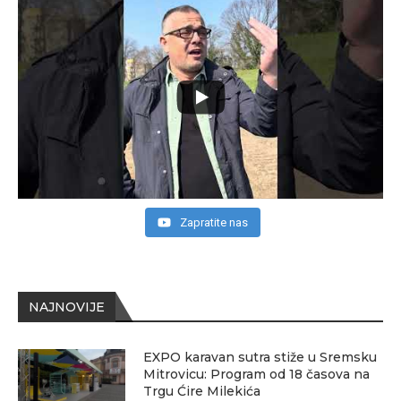
Zapratite nas
NAJNOVIJE
EXPO karavan sutra stiže u Sremsku
Mitrovicu: Program od 18 časova na
Trgu Ćire Milekića