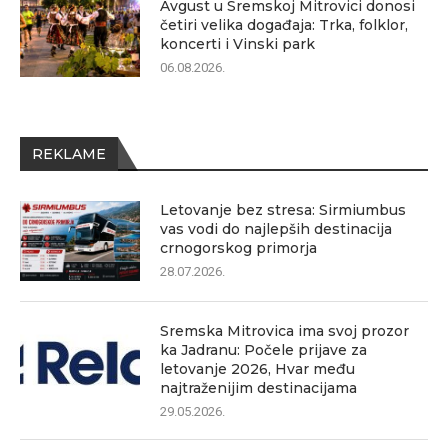
Avgust u Sremskoj Mitrovici donosi
četiri velika događaja: Trka, folklor,
koncerti i Vinski park
06.08.2026.
REKLAME
Letovanje bez stresa: Sirmiumbus
vas vodi do najlepših destinacija
crnogorskog primorja
28.07.2026.
Sremska Mitrovica ima svoj prozor
ka Jadranu: Počele prijave za
letovanje 2026, Hvar među
najtraženijim destinacijama
29.05.2026.