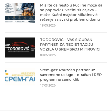
Mislite da nešto u kući ne može da
se popravi? U većini slučajeva –
može: Kućni majstor Milutinović –
rešenje za svaki problem u domu
18.05.2026.
TODOROVIĆ – VAŠ SIGURAN
PARTNER ZA REGISTRACIJU
VOZILA U SREMSKOJ MITROVICI
08.05.2026.
Srem-gas: Pouzdan partner uz
savremene usluge – e-račun i REP
program na samo klik
17.03.2026.