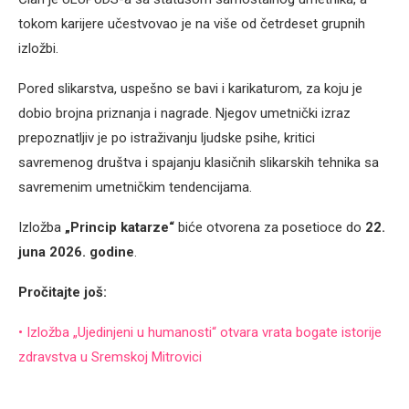
tokom karijere učestvovao je na više od četrdeset grupnih
izložbi.
Pored slikarstva, uspešno se bavi i karikaturom, za koju je
dobio brojna priznanja i nagrade. Njegov umetnički izraz
prepoznatljiv je po istraživanju ljudske psihe, kritici
savremenog društva i spajanju klasičnih slikarskih tehnika sa
savremenim umetničkim tendencijama.
Izložba
„Princip katarze“
biće otvorena za posetioce do
22.
juna 2026. godine
.
Pročitajte još:
• Izložba „Ujedinjeni u humanosti“ otvara vrata bogate istorije
zdravstva u Sremskoj Mitrovici