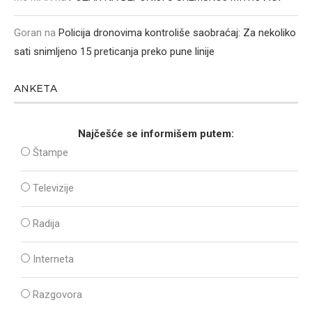
Goran
na
Policija dronovima kontroliše saobraćaj: Za nekoliko
sati snimljeno 15 preticanja preko pune linije
ANKETA
Najčešće se informišem putem:
Štampe
Televizije
Radija
Interneta
Razgovora