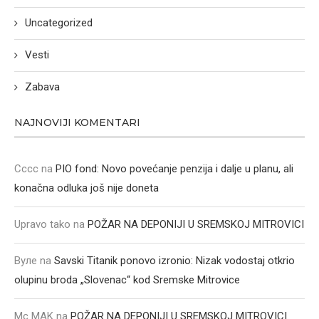
Uncategorized
Vesti
Zabava
NAJNOVIJI KOMENTARI
Cccc
na
PIO fond: Novo povećanje penzija i dalje u planu, ali
konačna odluka još nije doneta
Upravo tako
na
POŽAR NA DEPONIJI U SREMSKOJ MITROVICI
Вуле
na
Savski Titanik ponovo izronio: Nizak vodostaj otkrio
olupinu broda „Slovenac“ kod Sremske Mitrovice
Mc MAK
na
POŽAR NA DEPONIJI U SREMSKOJ MITROVICI