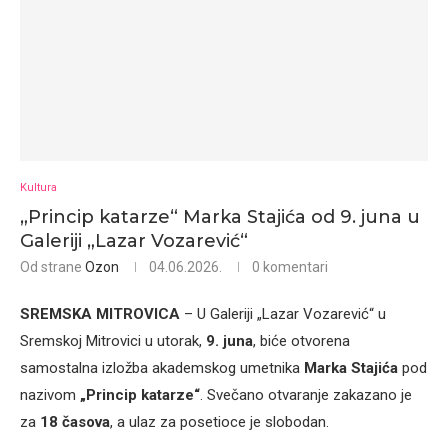
Kultura
„Princip katarze“ Marka Stajića od 9. juna u
Galeriji „Lazar Vozarević“
Od strane
Ozon
04.06.2026.
0 komentari
SREMSKA MITROVICA
– U Galeriji „Lazar Vozarević“ u
Sremskoj Mitrovici u utorak,
9. juna
, biće otvorena
samostalna izložba akademskog umetnika
Marka Stajića
pod
nazivom
„Princip katarze“
. Svečano otvaranje zakazano je
za
18 časova
, a ulaz za posetioce je slobodan.