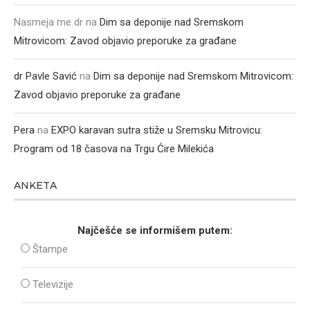
Nasmeja me dr
na
Dim sa deponije nad Sremskom
Mitrovicom: Zavod objavio preporuke za građane
dr Pavle Savić
na
Dim sa deponije nad Sremskom Mitrovicom:
Zavod objavio preporuke za građane
Pera
na
EXPO karavan sutra stiže u Sremsku Mitrovicu:
Program od 18 časova na Trgu Ćire Milekića
ANKETA
Najčešće se informišem putem:
Štampe
Televizije