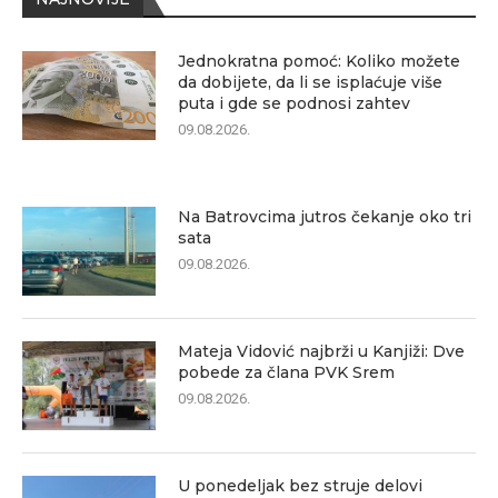
Jednokratna pomoć: Koliko možete
da dobijete, da li se isplaćuje više
puta i gde se podnosi zahtev
09.08.2026.
Na Batrovcima jutros čekanje oko tri
sata
09.08.2026.
Mateja Vidović najbrži u Kanjiži: Dve
pobede za člana PVK Srem
09.08.2026.
U ponedeljak bez struje delovi