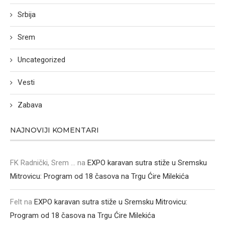
Srbija
Srem
Uncategorized
Vesti
Zabava
NAJNOVIJI KOMENTARI
FK Radnički, Srem ...
na
EXPO karavan sutra stiže u Sremsku
Mitrovicu: Program od 18 časova na Trgu Ćire Milekića
Felt
na
EXPO karavan sutra stiže u Sremsku Mitrovicu:
Program od 18 časova na Trgu Ćire Milekića