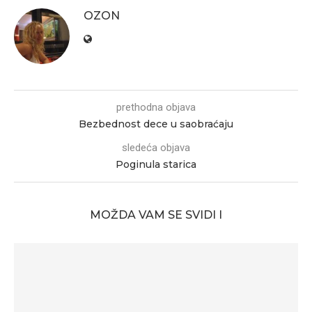
OZON
prethodna objava
Bezbednost dece u saobraćaju
sledeća objava
Poginula starica
MOŽDA VAM SE SVIDI I