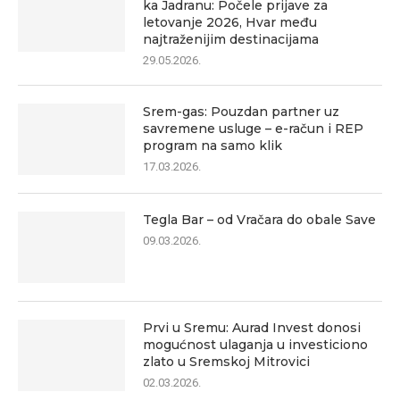
ka Jadranu: Počele prijave za
letovanje 2026, Hvar među
najtraženijim destinacijama
29.05.2026.
Srem-gas: Pouzdan partner uz
savremene usluge – e-račun i REP
program na samo klik
17.03.2026.
Tegla Bar – od Vračara do obale Save
09.03.2026.
Prvi u Sremu: Aurad Invest donosi
mogućnost ulaganja u investiciono
zlato u Sremskoj Mitrovici
02.03.2026.