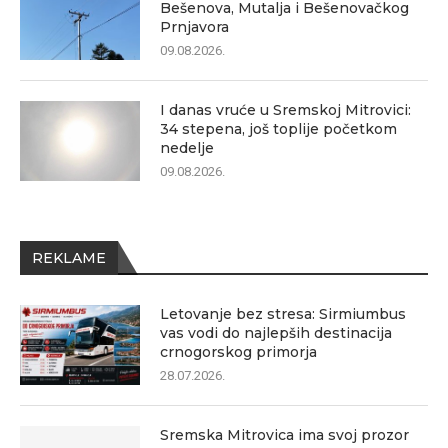
Bešenova, Mutalja i Bešenovačkog
Prnjavora
09.08.2026.
I danas vruće u Sremskoj Mitrovici:
34 stepena, još toplije početkom
nedelje
09.08.2026.
REKLAME
Letovanje bez stresa: Sirmiumbus
vas vodi do najlepših destinacija
crnogorskog primorja
28.07.2026.
Sremska Mitrovica ima svoj prozor